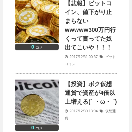
【悲報】ビットコ
イン、値下がり止
まらない
wwwww300万円行
くって言ってた奴
0
出てこいや！！！
コメ
2017/12/31 00:37
ビット
コイン
【投資】ボク仮想
通貨で資産が4倍以
上増える(` ・ω・ ´)
2017/12/30 13:04
仮想通
貨
0
コメ