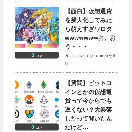
【面白】仮想通貨
を擬人化してみた
ら萌えすぎワロタ
wwwwww⇐お、お
う・・・
0
コメ
2017/12/30 02:04
仮想通
貨
【質問】ビットコ
インとかの仮想通
貨って今からでも
遅くない？大暴落
したって聞いたん
0
だけど…
コメ