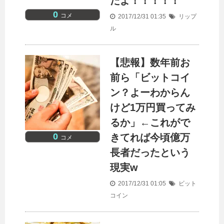
だよ！！！！！
0
コメ
2017/12/31 01:35
リップ
ル
【悲報】数年前お
前ら「ビットコイ
ン？よーわからん
けど1万円買ってみ
るか」←これがで
0
きてれば今頃億万
コメ
長者だったという
現実w
2017/12/31 01:05
ビット
コイン