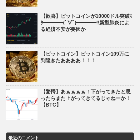
【歓喜】ビットコインが10000ドル突破ｷ
ﾀ━━━━(ﾟ∀ﾟ)━━━━!!新型肺炎によ
る経済不安が要因か
【ビットコイン】ビットコイン109万に
到達きたああああ！！！
【驚愕】あぁぁぁぁ！下がってきたと思
ったらまた上がってきてるじゃねーか！
【BTC】
最近のコメント