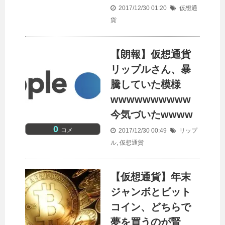
2017/12/30 01:20
仮想通
貨
【朗報】仮想通貨
リップルさん、暴
騰していた模様
wwwwwwwwww
今気づいたwwww
0
コメ
2017/12/30 00:49
リップ
ル
,
仮想通貨
【仮想通貨】年末
ジャンボとビット
コイン、どちらで
夢を買うのが賢