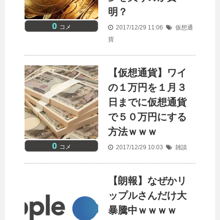
明？
0
コメ
2017/12/29 11:06
仮想通
貨
【仮想通貨】ワイ
の１万円を１月３
日までに仮想通貨
で５０万円にする
方法ｗｗｗ
0
コメ
2017/12/29 10:03
雑談
【朗報】なぜかリ
ップルさんだけ大
暴騰中ｗｗｗｗ