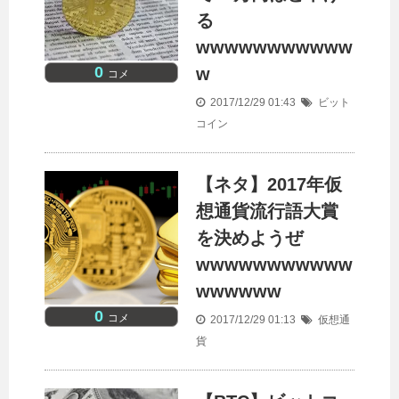
る
wwwwwwwwwww
0
w
コメ
2017/12/29 01:43
ビット
コイン
【ネタ】2017年仮
想通貨流行語大賞
を決めようぜ
wwwwwwwwwww
wwwwww
0
コメ
2017/12/29 01:13
仮想通
貨