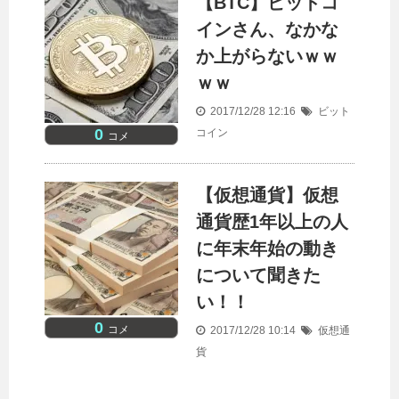
【BTC】ビットコ
インさん、なかな
か上がらないｗｗ
ｗｗ
2017/12/28 12:16
ビット
0
コイン
コメ
【仮想通貨】仮想
通貨歴1年以上の人
に年末年始の動き
について聞きた
い！！
0
コメ
2017/12/28 10:14
仮想通
貨