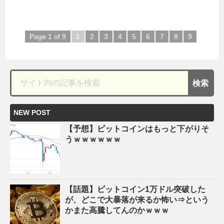
Page 1 of 9
1
2
3
4
5
6
7
8
9
NEW POST
【予想】ビットコインはもっと下がりそ
うｗｗｗｗｗｗ
【話題】ビットコイン1万ドル突破した
が、どこで大暴落が来るか怖い⇒という
かまた高騰してんのかｗｗｗ