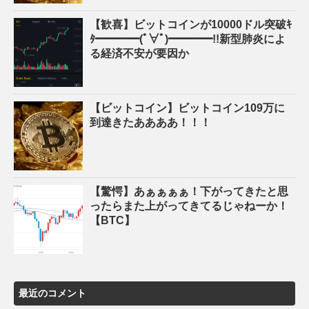
【歓喜】ビットコインが10000ドル突破ｷ
ﾀ━━━━(ﾟ∀ﾟ)━━━━!!新型肺炎によ
る経済不安が要因か
【ビットコイン】ビットコイン109万に
到達きたああああ！！！
【驚愕】あぁぁぁぁ！下がってきたと思
ったらまた上がってきてるじゃねーか！
【BTC】
最近のコメント