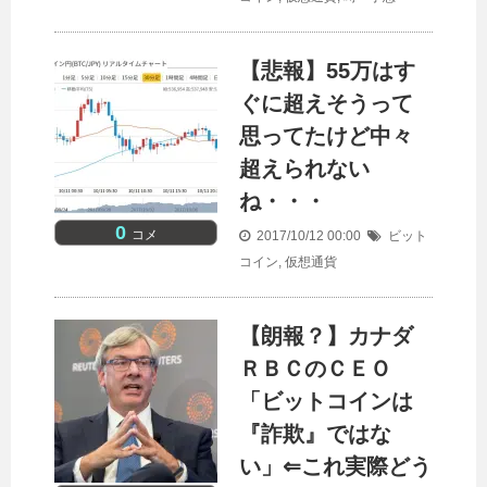
【悲報】55万はす
ぐに超えそうって
思ってたけど中々
超えられない
ね・・・
0
コメ
2017/10/12 00:00
ビット
コイン
,
仮想通貨
【朗報？】カナダ
ＲＢＣのＣＥＯ
「ビットコインは
『詐欺』ではな
い」⇐これ実際どう