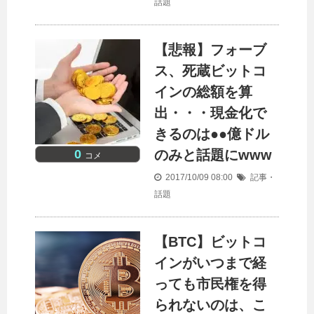
話題
【悲報】フォーブ
ス、死蔵ビットコ
インの総額を算
出・・・現金化で
きるのは●●億ドル
0
のみと話題にwww
コメ
2017/10/09 08:00
記事・
話題
【BTC】ビットコ
インがいつまで経
っても市民権を得
られないのは、こ