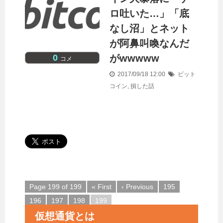
ロ吐いた…」「底
なし沼」とネット
が阿鼻叫喚なんだ
0
がwwwww
コメ
2017/09/18 12:00
ビット
コイン
,
損した話
Page 199 of 199
« First
‹ Previous
195
196
197
198
199
仮想通貨とは