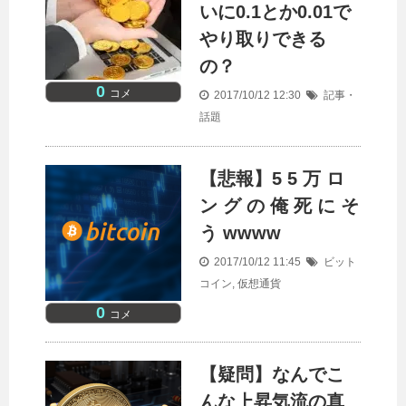
いに0.1とか0.01で
やり取りできる
の？
0
コメ
2017/10/12 12:30
記事・
話題
【悲報】5 5 万 ロ
ン グ の 俺 死 に そ
う wwww
2017/10/12 11:45
ビット
コイン
,
仮想通貨
0
コメ
【疑問】なんでこ
んな上昇気流の真