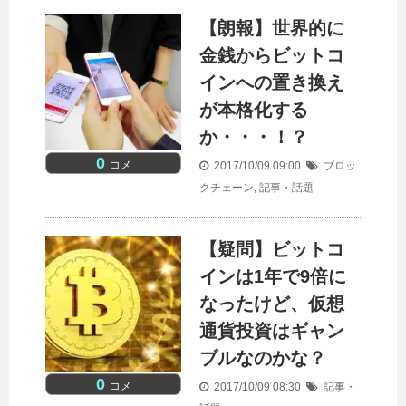
【朗報】世界的に
金銭からビットコ
インへの置き換え
が本格化する
か・・・！？
0
コメ
2017/10/09 09:00
ブロッ
クチェーン
,
記事・話題
【疑問】ビットコ
インは1年で9倍に
なったけど、仮想
通貨投資はギャン
ブルなのかな？
0
コメ
2017/10/09 08:30
記事・