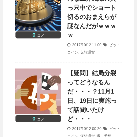
っ只中でショート
切るのおまえらが
謎なんだがｗｗｗ
0
ｗ
コメ
2017/10/12 11:00
ビット
コイン
,
仮想通貨
【疑問】結局分裂
ってどうなるん
だ・・・？11月1
日、19日に実施っ
て話聞いたけ
0
ど・・・
コメ
2017/10/12 00:20
ビット
コイン
,
仮想通貨
,
噂・予想