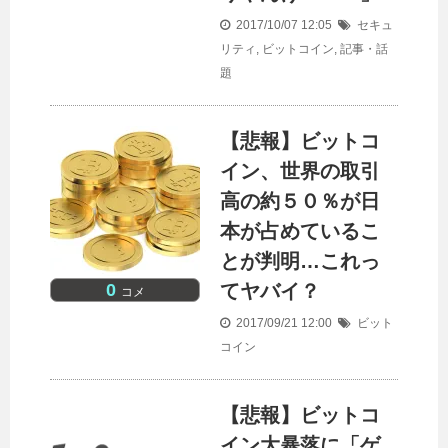
2017/10/07 12:05
セキュ
リティ
,
ビットコイン
,
記事・話
題
【悲報】ビットコ
イン、世界の取引
高の約５０％が日
本が占めているこ
とが判明…これっ
0
てヤバイ？
コメ
2017/09/21 12:00
ビット
コイン
【悲報】ビットコ
イン大暴落に「ゲ