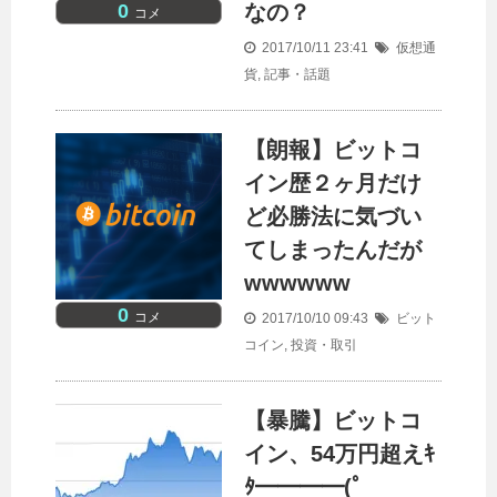
0
なの？
コメ
2017/10/11 23:41
仮想通
貨
,
記事・話題
【朗報】ビットコ
イン歴２ヶ月だけ
ど必勝法に気づい
てしまったんだが
wwwwww
0
コメ
2017/10/10 09:43
ビット
コイン
,
投資・取引
【暴騰】ビットコ
イン、54万円超えｷ
ﾀ━━━━(ﾟ