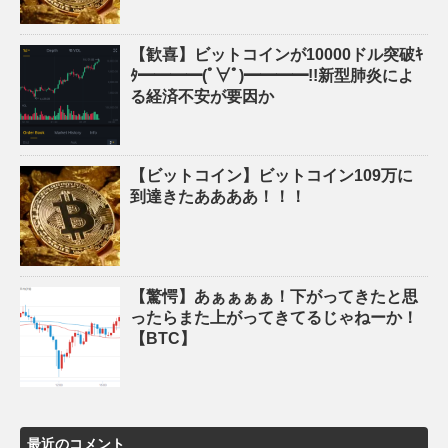
【歓喜】ビットコインが10000ドル突破ｷ
ﾀ━━━━(ﾟ∀ﾟ)━━━━!!新型肺炎によ
る経済不安が要因か
【ビットコイン】ビットコイン109万に
到達きたああああ！！！
【驚愕】あぁぁぁぁ！下がってきたと思
ったらまた上がってきてるじゃねーか！
【BTC】
最近のコメント