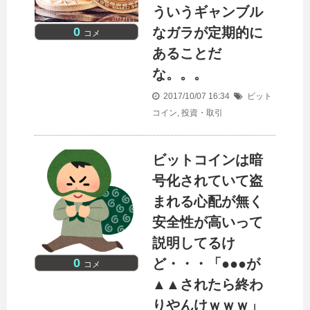
ういうギャンブル
0
なガラが定期的に
コメ
あることだ
な。。。
2017/10/07 16:34
ビット
コイン
,
投資・取引
ビットコインは暗
号化されていて盗
まれる心配が無く
安全性が高いって
説明してるけ
0
ど・・・「●●●が
コメ
▲▲されたら終わ
りやんけｗｗｗ」