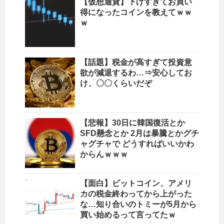
【仮想通貨】下げすぎてお買い
得になったコインを教えてｗｗ
ｗ
【話題】税金が高すぎて投資意
欲が減退するわ…⇒安心してお
け、〇〇くらいだぞ
【悲報】30日に韓国復活とか
SFD懸念とか 2月は暴騰とかグチ
ャグチャで どうすればいいかわ
からんｗｗｗ
【面白】ビットコイン、アメリ
カの税金終わってから上がった
な…知り合いのトミーが5月から
買い始めるって言ってたｗ