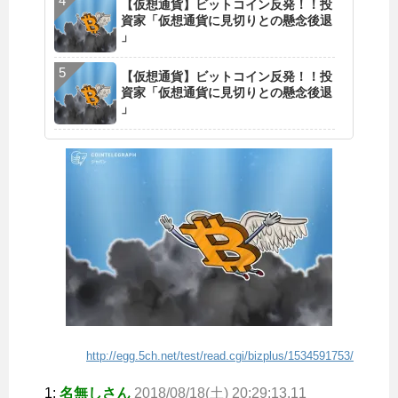
【仮想通貨】ビットコイン反発！！投
資家「仮想通貨に見切りとの懸念後退
」
【仮想通貨】ビットコイン反発！！投
資家「仮想通貨に見切りとの懸念後退
」
http://egg.5ch.net/test/read.cgi/bizplus/1534591753/
1:
名無しさん
2018/08/18(土) 20:29:13.11