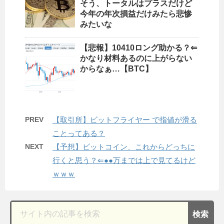
そう、トータルはプラスだけど
今年の年次損益だけみたら悲惨
みたいな
【悲報】10410ロング助かる？⇐
かなり材料あるのに上がらない
からなぁ…【BTC】
PREV
【取引所】ビットフライヤー で指値が滑る
ことってある？
NEXT
【予想】ビットコイン、これからどっちに
行くと思う？⇐●●万までは上で見てるけど
ｗｗｗ