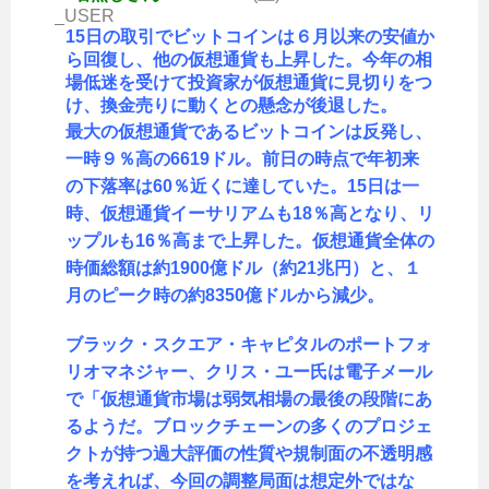
_USER
15日の取引でビットコインは６月以来の安値か
ら回復し、他の仮想通貨も上昇した。今年の相
場低迷を受けて投資家が仮想通貨に見切りをつ
け、換金売りに動くとの懸念が後退した。
最大の仮想通貨であるビットコインは反発し、
一時９％高の6619ドル。前日の時点で年初来
の下落率は60％近くに達していた。15日は一
時、仮想通貨イーサリアムも18％高となり、リ
ップルも16％高まで上昇した。仮想通貨全体の
時価総額は約1900億ドル（約21兆円）と、１
月のピーク時の約8350億ドルから減少。
ブラック・スクエア・キャピタルのポートフォ
リオマネジャー、クリス・ユー氏は電子メール
で「仮想通貨市場は弱気相場の最後の段階にあ
るようだ。ブロックチェーンの多くのプロジェ
クトが持つ過大評価の性質や規制面の不透明感
を考えれば、今回の調整局面は想定外ではな