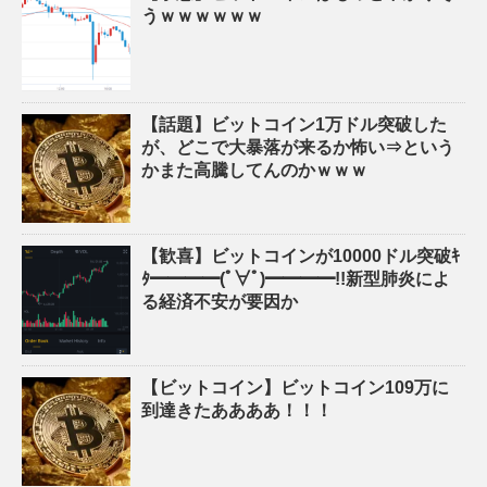
うｗｗｗｗｗｗ
【話題】ビットコイン1万ドル突破した
が、どこで大暴落が来るか怖い⇒という
かまた高騰してんのかｗｗｗ
【歓喜】ビットコインが10000ドル突破ｷ
ﾀ━━━━(ﾟ∀ﾟ)━━━━!!新型肺炎によ
る経済不安が要因か
【ビットコイン】ビットコイン109万に
到達きたああああ！！！