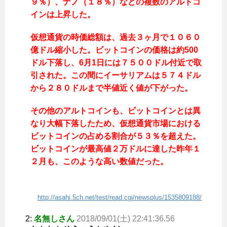
９％）、ナノ（１８％）などの複数のアルトコ
インは上昇した。
仮想通貨の時価総額は、過去３ヶ月で１０６０
億ドル縮小した。ビットコインの価格は約500
ドル下落し、6月1日には７５００ドル付近で取
引された。この間にイーサリアムは５７４ドル
から２８０ドルまで半値近く値が下がった。
その他のアルトコインも、ビットコインとは異
なり大幅下落したため、仮想通貨市場における
ビットコインの占める割合が５３％を超えた。
ビットコインが最高値２万ドルに達した昨年１
２月も、このような高い数値だった。
http://asahi.5ch.net/test/read.cgi/newsplus/1535809188/
2:
名無しさん
2018/09/01(土) 22:41:36.56