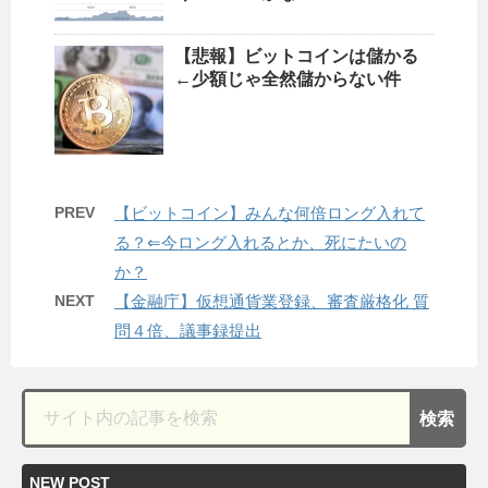
【悲報】ビットコインは儲かる
←少額じゃ全然儲からない件
PREV
【ビットコイン】みんな何倍ロング入れて
る？⇐今ロング入れるとか、死にたいの
か？
NEXT
【金融庁】仮想通貨業登録、審査厳格化 質
問４倍、議事録提出
NEW POST