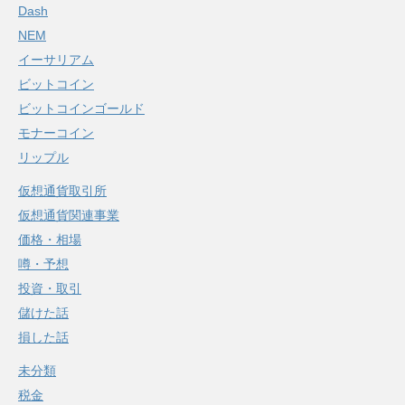
Dash
NEM
イーサリアム
ビットコイン
ビットコインゴールド
モナーコイン
リップル
仮想通貨取引所
仮想通貨関連事業
価格・相場
噂・予想
投資・取引
儲けた話
損した話
未分類
税金