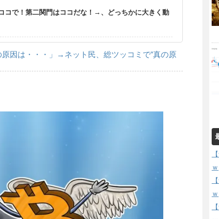
ココで！第二関門はココだな！→、どっちかに大きく動
原因は・・・」→ネット民、総ツッコミで“真の原
【
ｗ
【
ｗ
【