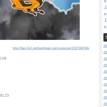
ｗ
【
ｗ
【
ｗ
2
http://fate.5ch.net/test/read.cgi/cryptocoin/1537168746/
2
0.06
2
2
2
2
2
2
30.23
2
2