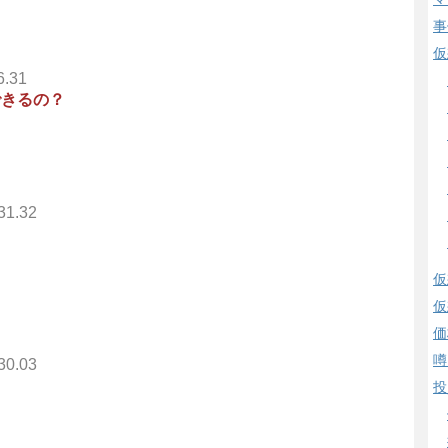
事
仮
6.31
できるの？
31.32
仮
仮
価
噂
30.03
投