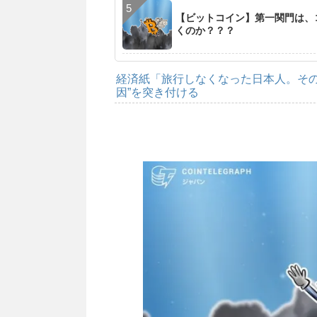
【ビットコイン】第一関門は、
くのか？？？
経済紙「旅行しなくなった日本人。その
因”を突き付ける