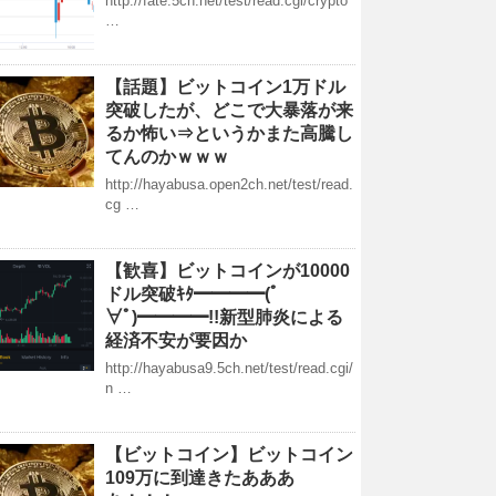
http://fate.5ch.net/test/read.cgi/crypto
…
【話題】ビットコイン1万ドル
突破したが、どこで大暴落が来
るか怖い⇒というかまた高騰し
てんのかｗｗｗ
http://hayabusa.open2ch.net/test/read.
cg …
【歓喜】ビットコインが10000
ドル突破ｷﾀ━━━━(ﾟ
∀ﾟ)━━━━!!新型肺炎による
経済不安が要因か
http://hayabusa9.5ch.net/test/read.cgi/
n …
【ビットコイン】ビットコイン
109万に到達きたあああ