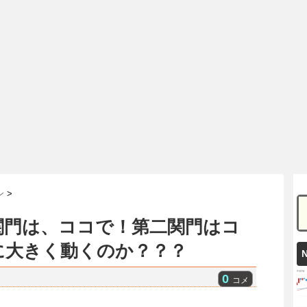
ン
>
関門は、ココで！第二関門はコ
に大きく動くのか？？？
0
コメ