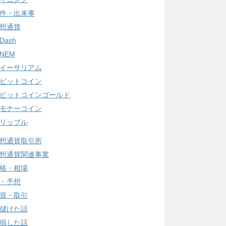
件・出来事
想通貨
Dash
NEM
イーサリアム
ビットコイン
ビットコインゴールド
モナーコイン
リップル
想通貨取引所
想通貨関連事業
格・相場
・予想
資・取引
儲けた話
損した話