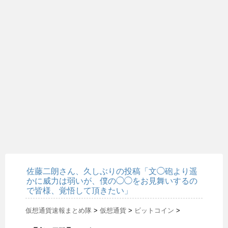
佐藤二朗さん、久しぶりの投稿「文◯砲より遥
かに威力は弱いが、僕の◯◯をお見舞いするの
で皆様、覚悟して頂きたい」
仮想通貨速報まとめ隊
>
仮想通貨
>
ビットコイン
>