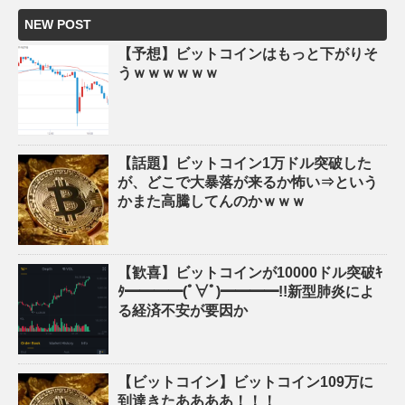
NEW POST
【予想】ビットコインはもっと下がりそ
うｗｗｗｗｗｗ
【話題】ビットコイン1万ドル突破した
が、どこで大暴落が来るか怖い⇒という
かまた高騰してんのかｗｗｗ
【歓喜】ビットコインが10000ドル突破ｷ
ﾀ━━━━(ﾟ∀ﾟ)━━━━!!新型肺炎によ
る経済不安が要因か
【ビットコイン】ビットコイン109万に
到達きたああああ！！！