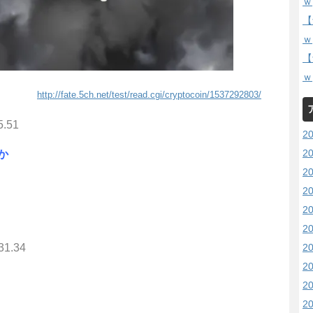
ｗ
【
ｗ
【
ｗ
http://fate.5ch.net/test/read.cgi/cryptocoin/1537292803/
5.51
2
2
か
2
2
2
2
31.34
2
2
2
2