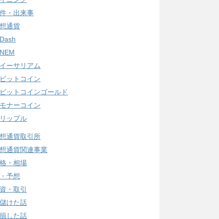
件・出来事
想通貨
Dash
NEM
イーサリアム
ビットコイン
ビットコインゴールド
モナーコイン
リップル
想通貨取引所
想通貨関連事業
格・相場
・予想
資・取引
儲けた話
損した話