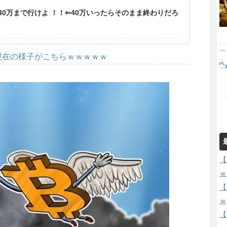
0万まで行けよ ！！⇐40万いったらそのまま終わりだろ
現在の様子がこちらｗｗｗｗｗ
【
ｗ
【
ｗ
【