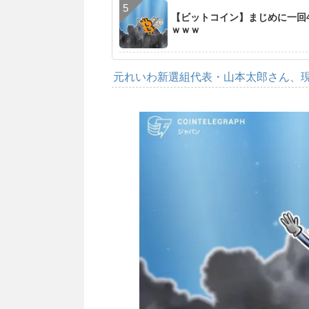
【ビットコイン】まじめに一回4
ｗｗｗ
元れいわ新選組代表・山本太郎さん、