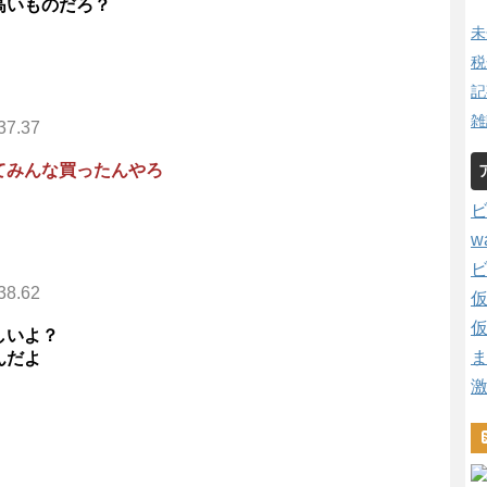
高いものだろ？
未
税
記
雑
37.37
てみんな買ったんやろ
w
38.62
しいよ？
んだよ