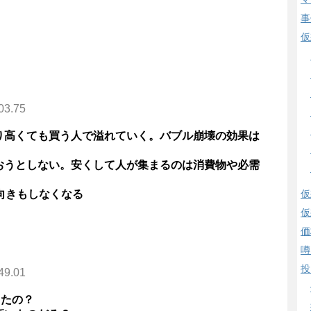
事
仮
03.75
り高くても買う人で溢れていく。バブル崩壊の効果は
おうとしない。安くして人が集まるのは消費物や必需
向きもしなくなる
仮
仮
価
噂
投
49.01
ったの？