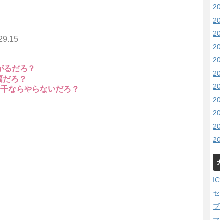
2
2
2
29.15
2
2
がるだろ？
2
幅だろ？
2
1千ならやらないだろ？
2
2
2
2
I
セ
ブ
マ