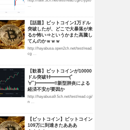
http://fate.5ch.net/test/read.cgi/crypto
…
【話題】ビットコイン1万ドル
突破したが、どこで大暴落が来
るか怖い⇒というかまた高騰し
てんのかｗｗｗ
http://hayabusa.open2ch.net/test/read.
cg …
【歓喜】ビットコインが10000
ドル突破ｷﾀ━━━━(ﾟ
∀ﾟ)━━━━!!新型肺炎による
経済不安が要因か
http://hayabusa9.5ch.net/test/read.cgi/
n …
【ビットコイン】ビットコイン
109万に到達きたあああ