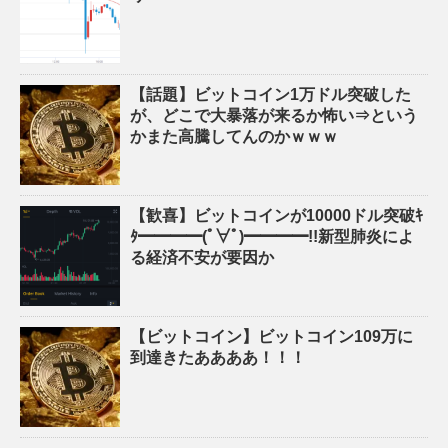
【話題】ビットコイン1万ドル突破した
が、どこで大暴落が来るか怖い⇒という
かまた高騰してんのかｗｗｗ
【歓喜】ビットコインが10000ドル突破ｷ
ﾀ━━━━(ﾟ∀ﾟ)━━━━!!新型肺炎によ
る経済不安が要因か
【ビットコイン】ビットコイン109万に
到達きたああああ！！！