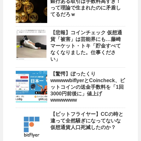
銀行ある取引は手数料高すぎ！
って理論で生まれたのに矛盾し
てるだろｗ
【悲報】コインチェック 仮想通
貨「被害」は芸能界にも…藤崎
マーケット・トキ「貯金すべて
なくなりました。仕事くださ
い」
【驚愕】ぼったくり
wwwwwbiflyerとCoincheck、ビ
ットコインの送金手数料を「1回
3000円前後に」値上げ
wwwwwww
【ビットフライヤー】CCの時と
違って全然騒ぎになってないな
仮想通貨人口死滅したのか？