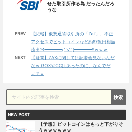
せた取引所作る為 だったんだろ
うな
PREV
【悲報】仮想通貨取引所の「Zaif」、不正
アクセスでビットコインなど約67億円相当
流出ｷﾀ━━━━(ﾟ∀ﾟ)━━━━!!ｗｗｗ
NEXT
【疑問】ZAXに関しては記者会見ないんだ
なｗ GOXやCCはあったのに、なんでだ
よ？ｗ
NEW POST
【予想】ビットコインはもっと下がりそ
うｗｗｗｗｗｗ