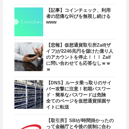
【記事】コインチェック、利用
者の悲痛な叫びを無視し続ける
www
【悲報】仮想通貨取引所Zaif(ザ
イフ)が2246兆円を儲けた億り人
のアカウントを停止！！！ Zaif
に問い合わせても応答なしｗｗ
ｗ
【DNS】ルータ乗っ取りのサイ
バー攻撃に注意！初期パスワー
ド・簡単なパスワードは危険
全てのページを仮想通貨採掘サ
イトに転送
【取引所】SBIが時間掛かったの
って金融庁と今後の規制に合わ