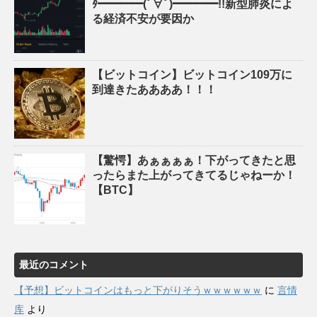
ﾀ━━━━(ﾟ∀ﾟ)━━━━!!新型肺炎によ
る経済不安が要因か
【ビットコイン】ビットコイン109万に
到達きたああああ！！！
【驚愕】あぁぁぁぁ！下がってきたと思
ったらまた上がってきてるじゃねーか！
【BTC】
最近のコメント
【予想】ビットコインはもっと下がりそうｗｗｗｗｗｗ
に
言情
库
より