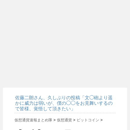
佐藤二朗さん、久しぶりの投稿「文◯砲より遥
かに威力は弱いが、僕の◯◯をお見舞いするの
で皆様、覚悟して頂きたい」
仮想通貨速報まとめ隊
>
仮想通貨
>
ビットコイン
>