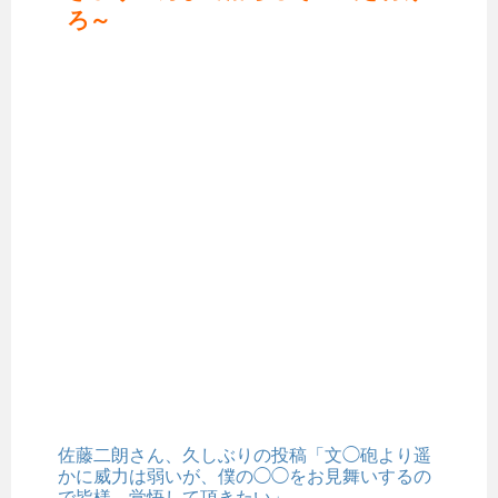
ろ～
佐藤二朗さん、久しぶりの投稿「文◯砲より遥
かに威力は弱いが、僕の◯◯をお見舞いするの
で皆様、覚悟して頂きたい」