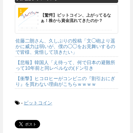
【驚愕】ビットコイン、上がってるな
ぁ！株から資金流れてきたのか？
佐藤二朗さん、久しぶりの投稿「文◯砲より遥
かに威力は弱いが、僕の◯◯をお見舞いするの
で皆様、覚悟して頂きたい」
【悲報】韓国人「え待って、何で日本の避難所
って10年前と同レベルなの(ドン引き
【衝撃】ヒコロヒーがコンビニの『割引おにぎ
り』を買わない理由がこちらｗｗｗｗ
-
ビットコイン