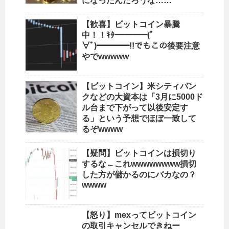
になったんだろうな……
【歓喜】ビットコイン暴騰
中！！ｷﾀ━━━━(ﾟ
∀ﾟ)━━━━!!でもこの後要注意
やでwwwww
【ビットコイン】米シティバン
クなどの大資本は「3月に5000ド
ル台まで下がって以後安定す
る」という予想でほぼ一致して
るぞwwww
【疑問】ビットコインは損切り
するな←これwwwwwwww損切
した方が儲かるのにバカなの？
wwww
【怒り】mexってビットコイン
の取引キャンセルできねー