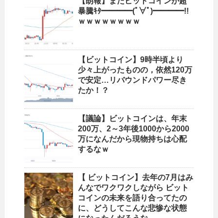
【朗報】またビットコインが超
暴騰ｷﾀ━━━━(ﾟ∀ﾟ)━━━━!!
ｗｗｗｗｗｗｗｗ
【ビットコイン】9時半頃より
少々上がったものの，依然120万
で安定…リバウンドパワー尽き
たか！？
【議論】ビットコインは、年末
200万、2～3年後1000から2000
万になんだから現物持ちは心配
するなｗ
【 ビットコイン】去年の7月はみ
んなでワクワクしながら ビット
コインの未来を語り合ってたの
に、どうしてこんな悲惨な状態