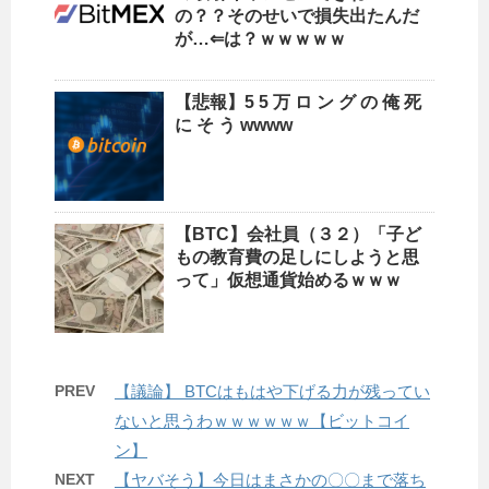
の？？そのせいで損失出たんだ
が…⇐は？ｗｗｗｗｗ
【悲報】5 5 万 ロ ン グ の 俺 死
に そ う wwww
【BTC】会社員（３２）「子ど
もの教育費の足しにしようと思
って」仮想通貨始めるｗｗｗ
PREV
【議論】 BTCはもはや下げる力が残ってい
ないと思うわｗｗｗｗｗｗ【ビットコイ
ン】
NEXT
【ヤバそう】今日はまさかの〇〇まで落ち