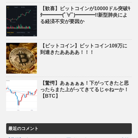
【歓喜】ビットコインが10000ドル突破ｷ
ﾀ━━━━(ﾟ∀ﾟ)━━━━!!新型肺炎によ
る経済不安が要因か
【ビットコイン】ビットコイン109万に
到達きたああああ！！！
【驚愕】あぁぁぁぁ！下がってきたと思
ったらまた上がってきてるじゃねーか！
【BTC】
最近のコメント