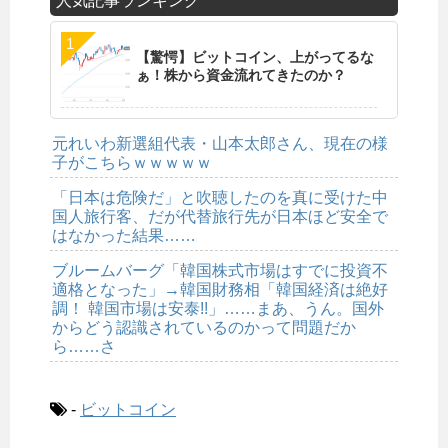
人気記事ランキング
【驚愕】ビットコイン、上がってるな
ぁ！株から資金流れてきたのか？
元れいわ新選組代表・山本太郎さん、現在の様
子がこちらｗｗｗｗｗ
「日本は危険だ」と吹聴したのを真に受けた中
国人旅行客、だが代替旅行先が日本ほど安全で
はなかった結果……
ブルームバーグ「韓国株式市場はすでに投資不
適格となった」→韓国財務相「韓国経済は絶好
調！ 韓国市場は安泰!!」……まあ、うん。国外
からどう認識されているのかって問題だか
ら……さ
-
ビットコイン