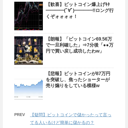
【歓喜】ビットコイン爆上げｷﾀ
━━━━(ﾟ∀ﾟ)━━━━!!ロング行
くぞォォォォ！
【朗報】「ビットコイン69.56万
で一旦利確した」⇒7分後「●●万
円で買い戻し成功したわw」
【悲報】ビットコインが87万円
を突破し、焦ったショーターが
売り煽りをしている模様w
PREV
【疑問】ビットコインで儲かったって言っ
てる人いるけど簡単に儲かるの？