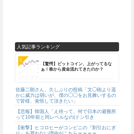
人気記事ランキング
【驚愕】ビットコイン、上がってるな
ぁ！株から資金流れてきたのか？
佐藤二朗さん、久しぶりの投稿「文◯砲より遥
かに威力は弱いが、僕の◯◯をお見舞いするの
で皆様、覚悟して頂きたい」
【悲報】韓国人「え待って、何で日本の避難所
って10年前と同レベルなの(ドン引き
【衝撃】ヒコロヒーがコンビニの『割引おにぎ
り』を買わない理由がこちらｗｗｗｗ