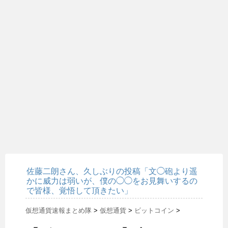
佐藤二朗さん、久しぶりの投稿「文◯砲より遥
かに威力は弱いが、僕の◯◯をお見舞いするの
で皆様、覚悟して頂きたい」
仮想通貨速報まとめ隊
>
仮想通貨
>
ビットコイン
>