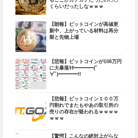
くらいだったしなｗｗｗ
【朗報】ビットコインが高値更
新中、上がっている材料は再分
裂と先物上場
【悲報】ビットコインが106万円
に大暴落ｷﾀ━━━━(ﾟ
∀ﾟ)━━━━!!
【悲報】ビットコイン１００万
円割れでまたもやあの取引所の
売りの存在が疑われるｗｗｗｗ
ｗｗｗ
【驚愕】こんなの絶対上がらな