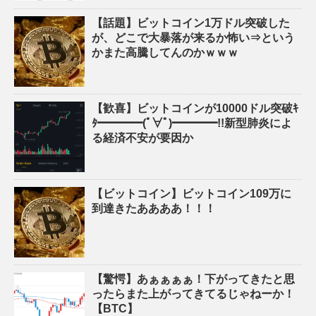
【話題】ビットコイン1万ドル突破した
が、どこで大暴落が来るか怖い⇒という
かまた高騰してんのかｗｗｗ
【歓喜】ビットコインが10000ドル突破ｷ
ﾀ━━━━(ﾟ∀ﾟ)━━━━!!新型肺炎によ
る経済不安が要因か
【ビットコイン】ビットコイン109万に
到達きたああああ！！！
【驚愕】あぁぁぁぁ！下がってきたと思
ったらまた上がってきてるじゃねーか！
【BTC】