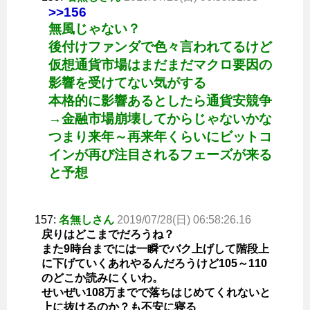
>>156
無風じゃない？
後付けファンダで色々言われてるけど
仮想通貨市場はまだまだマクロ要因の
影響を受けてない気がする
本格的に影響あるとしたら通貨安競争
→金融市場崩壊してからじゃないかな
つまり来年～再来年くらいにビットコ
インが再び注目されるフェーズが来る
と予想
157:
名無しさん
2019/07/28(日) 06:58:26.16
戻りはどこまでだろうね？
また9時台までには一瞬でバク上げして階段上
に下げていくあれやるんだろうけど105～110
のどこか読みにくいわ。
せいぜい108万までで落ちはじめてくれないと
上に抜けるのか？も不安に寝る