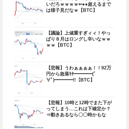
いだろｗｗｗｗ⇐●●超えるまで
は様子見だなｗ【BTC】
【議論】上値重すぎィィ！やっ
ぱり８月はロングし辛いなｗｗ
ｗｗ【BTC】
【悲報】うわぁぁぁぁ！！92万
円から急落ｷﾀ━━━━(ﾟ
∀ﾟ)━━━━!!【BTC】
【悲報】10時と12時でまた下が
ってしまう…これは下確定か？
⇒動きあるなら〇〇時かもな