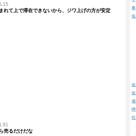
5.15
事
まれて上で滞在できないから、ジワ上げの方が安定
仮
仮
仮
価
噂
投
1.91
ら売るだけだな