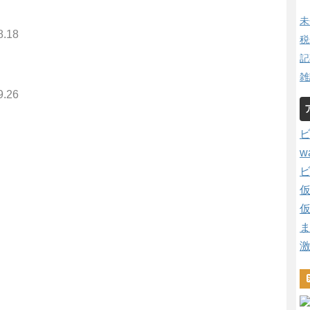
未
8.18
税
記
雑
9.26
w