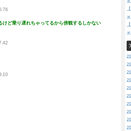
ｗ
【
0.76
ｗ
するけど乗り遅れちゃってるから傍観するしかない
【
ｗ
7.42
2
2
2
9.10
2
2
2
2
2
2
2