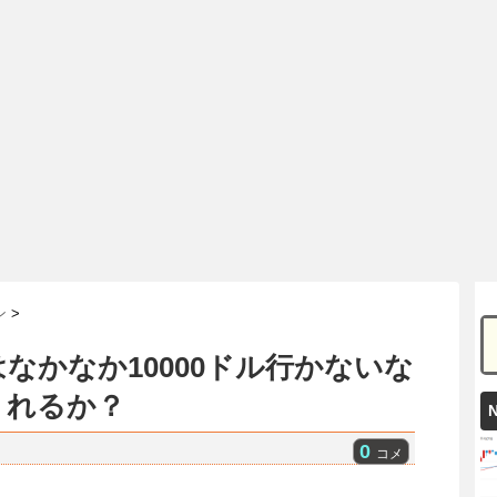
ン
>
なかなか10000ドル行かないな
くれるか？
0
コメ