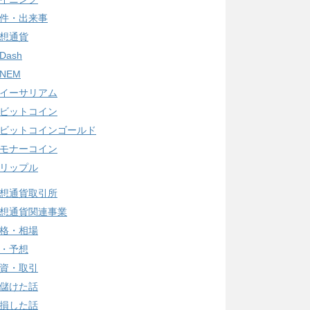
件・出来事
想通貨
Dash
NEM
イーサリアム
ビットコイン
ビットコインゴールド
モナーコイン
リップル
想通貨取引所
想通貨関連事業
格・相場
・予想
資・取引
儲けた話
損した話