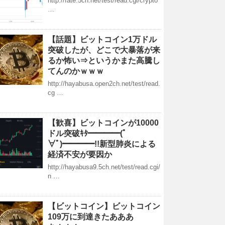
http://fate.5ch.net/test/read.cgi/crypto
…
【話題】ビットコイン1万ドル
突破したが、どこで大暴落が来
るか怖い⇒というかまた高騰し
てんのかｗｗｗ
http://hayabusa.open2ch.net/test/read.
cg …
【歓喜】ビットコインが10000
ドル突破ｷﾀ━━━━(ﾟ
∀ﾟ)━━━━!!新型肺炎による
経済不安が要因か
http://hayabusa9.5ch.net/test/read.cgi/
n …
【ビットコイン】ビットコイン
109万に到達きたあああ