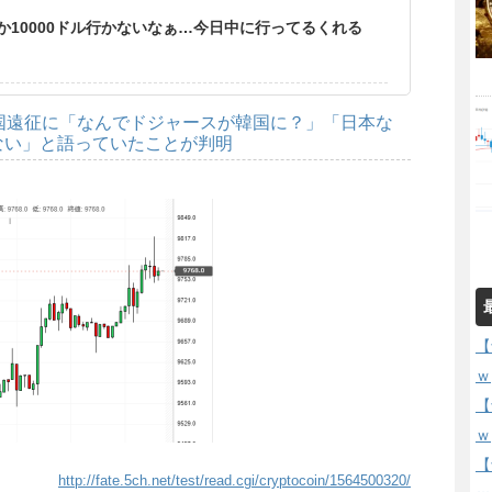
10000ドル行かないなぁ…今日中に行ってるくれる
国遠征に「なんでドジャースが韓国に？」「日本な
ない」と語っていたことが判明
【
ｗ
【
ｗ
【
http://fate.5ch.net/test/read.cgi/cryptocoin/1564500320/