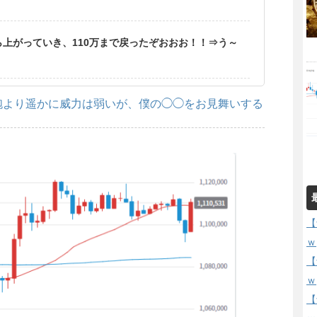
ら上がっていき、110万まで戻ったぞおおお！！⇒う～
砲より遥かに威力は弱いが、僕の◯◯をお見舞いする
【
ｗ
【
ｗ
【