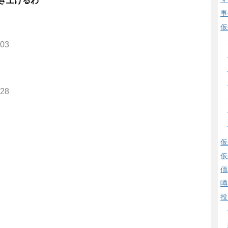
き上げるわ
事
仮
.03
.28
仮
仮
価
噂
投