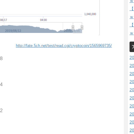
ｗ
【
ｗ
【
ｗ
http://fate.5ch.net/test/read.cgi/cryptocoin/1565969735/
2
38
2
2
2
44
2
2
2
42
2
2
2