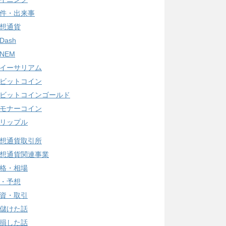
件・出来事
想通貨
Dash
NEM
イーサリアム
ビットコイン
ビットコインゴールド
モナーコイン
リップル
想通貨取引所
想通貨関連事業
格・相場
・予想
資・取引
儲けた話
損した話