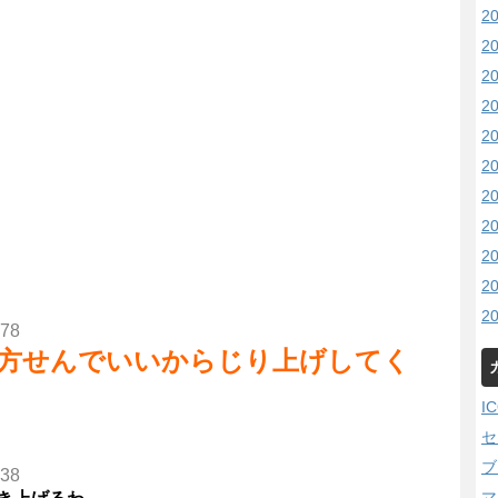
2
2
2
2
2
2
2
2
2
2
2
.78
方せんでいいからじり上げしてく
I
セ
ブ
.38
マ