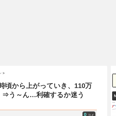
ン
>
時頃から上がっていき、110万
！⇒う～ん…利確するか迷う
0
コメ