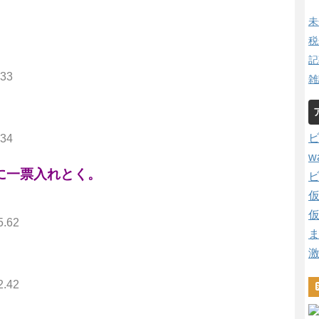
未
税
記
.33
雑
.34
w
に一票入れとく。
5.62
2.42