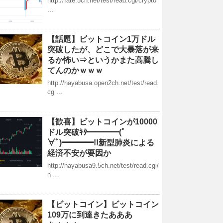
http://fate.5ch.net/test/read.cgi/crypto
…
【話題】ビットコイン1万ドル
突破したが、どこで大暴落が来
るか怖い⇒というかまた高騰し
てんのかｗｗｗ
http://hayabusa.open2ch.net/test/read.
cg …
【歓喜】ビットコインが10000
ドル突破ｷﾀ━━━━(ﾟ
∀ﾟ)━━━━!!新型肺炎による
経済不安が要因か
http://hayabusa9.5ch.net/test/read.cgi/
n …
【ビットコイン】ビットコイン
109万に到達きたあああ