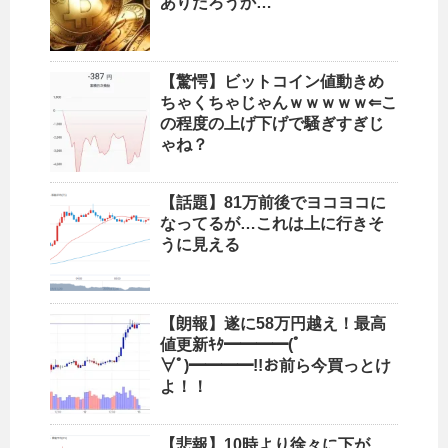
ありだろうか…
【驚愕】ビットコイン値動きめ
ちゃくちゃじゃんｗｗｗｗｗ⇐こ
の程度の上げ下げで騒ぎすぎじ
ゃね？
【話題】81万前後でヨコヨコに
なってるが…これは上に行きそ
うに見える
【朗報】遂に58万円越え！最高
値更新ｷﾀ━━━━(ﾟ
∀ﾟ)━━━━!!お前ら今買っとけ
よ！！
【悲報】10時より徐々に下が