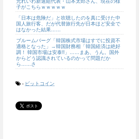
元れいわ新選組代表・山本太郎さん、現在の様
子がこちらｗｗｗｗｗ
「日本は危険だ」と吹聴したのを真に受けた中
国人旅行客、だが代替旅行先が日本ほど安全で
はなかった結果……
ブルームバーグ「韓国株式市場はすでに投資不
適格となった」→韓国財務相「韓国経済は絶好
調！ 韓国市場は安泰!!」……まあ、うん。国外
からどう認識されているのかって問題だか
ら……さ
-
ビットコイン