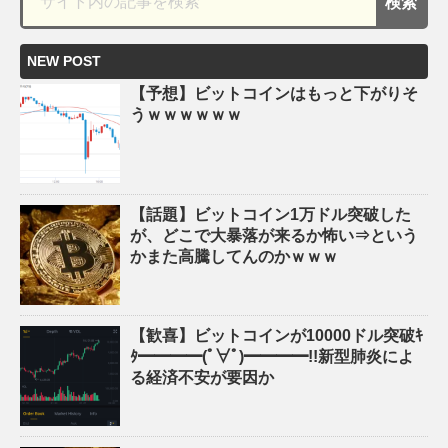
NEW POST
【予想】ビットコインはもっと下がりそ
うｗｗｗｗｗｗ
【話題】ビットコイン1万ドル突破した
が、どこで大暴落が来るか怖い⇒という
かまた高騰してんのかｗｗｗ
【歓喜】ビットコインが10000ドル突破ｷ
ﾀ━━━━(ﾟ∀ﾟ)━━━━!!新型肺炎によ
る経済不安が要因か