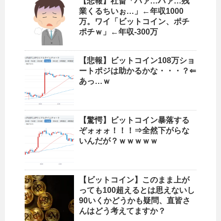
【悲報】社畜「ハァ…ハァ…残
業くるちいぉ…」←年収1000
万。ワイ「ビットコイン、ポチ
ポチｗ」←年収-300万
【悲報】ビットコイン108万ショ
ートポジは助かるかな・・・？⇐
あっ…ｗ
【驚愕】ビットコイン暴落する
ぞォォォ！！！⇒全然下がらな
いんだが？ｗｗｗｗｗ
【ビットコイン】このまま上が
っても100超えるとは思えないし
90いくかどうかも疑問、直皆さ
んはどう考えてますか？