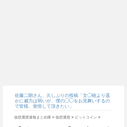
佐藤二朗さん、久しぶりの投稿「文◯砲より遥
かに威力は弱いが、僕の◯◯をお見舞いするの
で皆様、覚悟して頂きたい」
仮想通貨速報まとめ隊
>
仮想通貨
>
ビットコイン
>