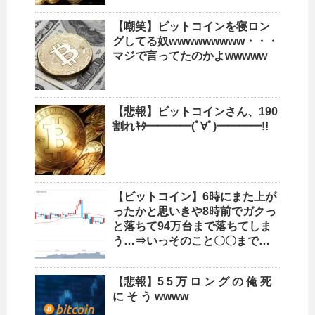
【嘲笑】ビットコインを寝ロン
グしてる奴wwwwwwwww・・・
マジで言ってたのかよwwwww
【悲報】ビットコインさん、190
割れｷﾀ━━━━(ﾟ∀ﾟ)━━━━!!
【ビットコイン】6時にまた上が
ったかと思いきや8時前でガクっ
と落ちて94万台まで落ちてしま
う…⇒いっそのこと〇〇まで…
【悲報】5 5 万 ロ ン グ の 俺 死
に そ う wwww