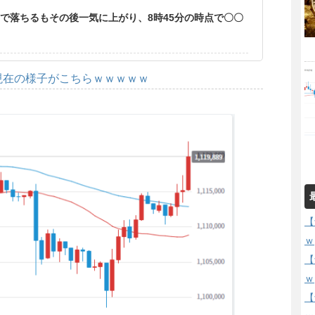
まで落ちるもその後一気に上がり、8時45分の時点で〇〇
現在の様子がこちらｗｗｗｗｗ
【
ｗ
【
ｗ
【