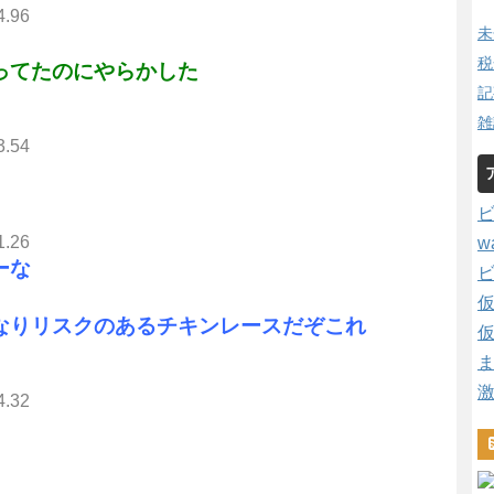
4.96
未
税
ってたのにやらかした
記
雑
3.54
1.26
w
ーな
なりリスクのあるチキンレースだぞこれ
4.32