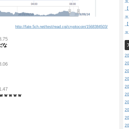
ｗ
【
ｗ
【
http://fate.5ch.net/test/read.cgi/cryptocoin/1568384503/
ｗ
8.75
だな
2
2
8.06
2
2
2
1.47
2
ｗｗｗｗｗ
2
2
2
2