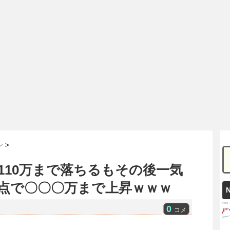
ン
>
110万まで落ちるもその後一気
時点で〇〇〇万まで上昇ｗｗｗ
0
コメ