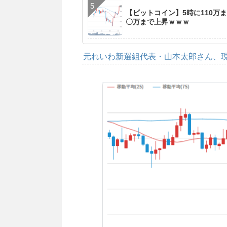
【ビットコイン】5時に110万
〇万まで上昇ｗｗｗ
元れいわ新選組代表・山本太郎さん、