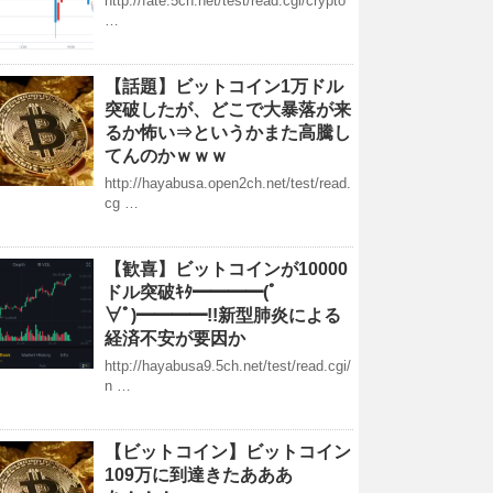
http://fate.5ch.net/test/read.cgi/crypto
…
【話題】ビットコイン1万ドル
突破したが、どこで大暴落が来
るか怖い⇒というかまた高騰し
てんのかｗｗｗ
http://hayabusa.open2ch.net/test/read.
cg …
【歓喜】ビットコインが10000
ドル突破ｷﾀ━━━━(ﾟ
∀ﾟ)━━━━!!新型肺炎による
経済不安が要因か
http://hayabusa9.5ch.net/test/read.cgi/
n …
【ビットコイン】ビットコイン
109万に到達きたあああ