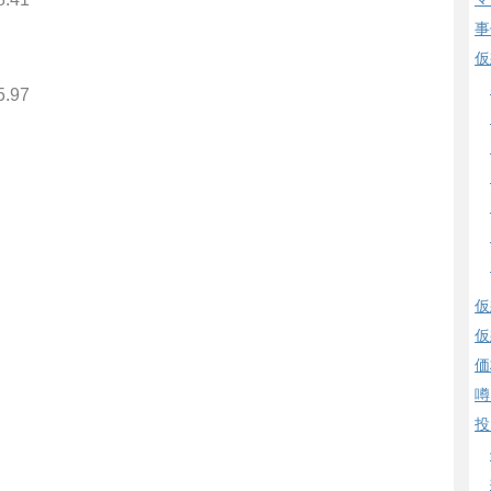
事
仮
5.97
仮
仮
価
噂
投