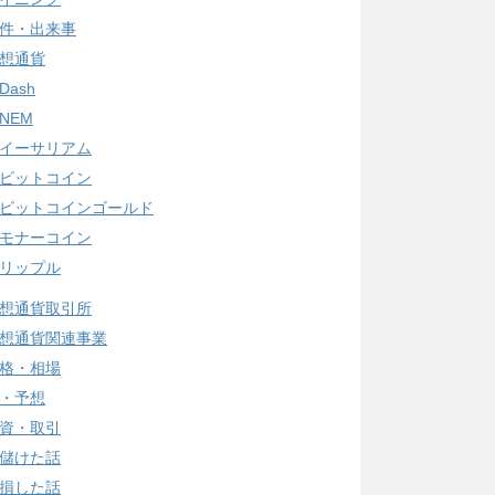
件・出来事
想通貨
Dash
NEM
イーサリアム
ビットコイン
ビットコインゴールド
モナーコイン
リップル
想通貨取引所
想通貨関連事業
格・相場
・予想
資・取引
儲けた話
損した話