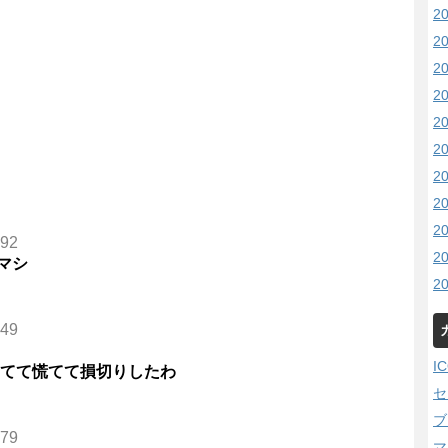
2
2
2
2
2
2
2
2
2
792
2
マシ
2
749
I
ちてて慌てて損切りしたわ
セ
ブ
679
マ