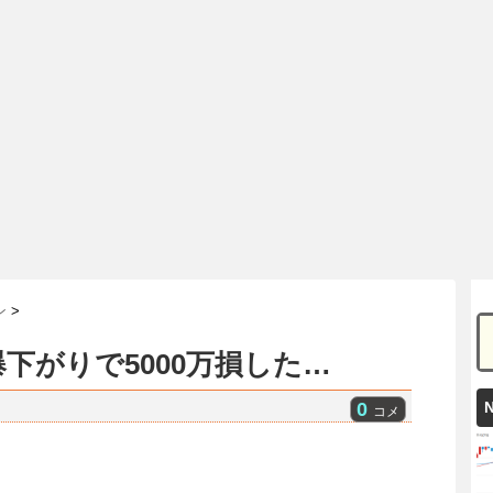
ン
>
下がりで5000万損した…
0
コメ