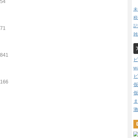
754
未
税
記
871
雑
.841
w
.166