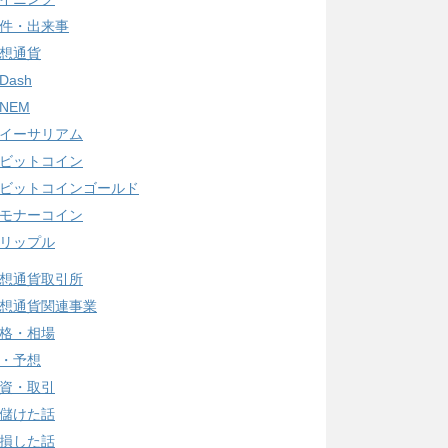
件・出来事
想通貨
Dash
NEM
イーサリアム
ビットコイン
ビットコインゴールド
モナーコイン
リップル
想通貨取引所
想通貨関連事業
格・相場
・予想
資・取引
儲けた話
損した話