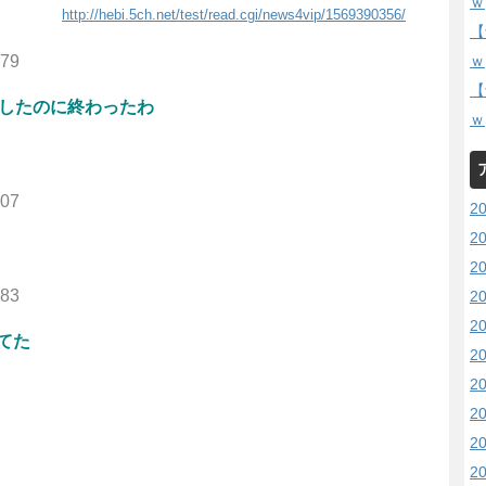
ｗ
http://hebi.5ch.net/test/read.cgi/news4vip/1569390356/
【
ｗ
279
【
としたのに終わったわ
ｗ
307
2
2
2
683
2
2
てた
2
2
2
2
2