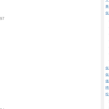
事
仮
797
仮
仮
価
噂
投