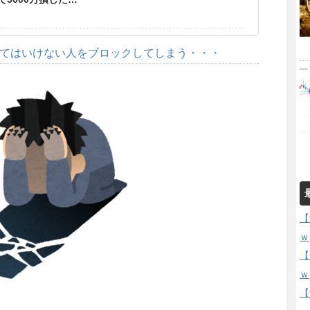
してはいけない人をブロックしてしまう・・・
【
ｗ
【
ｗ
【