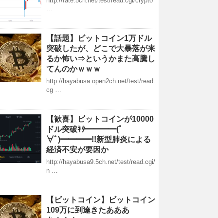
http://fate.5ch.net/test/read.cgi/crypto
…
【話題】ビットコイン1万ドル
突破したが、どこで大暴落が来
るか怖い⇒というかまた高騰し
てんのかｗｗｗ
http://hayabusa.open2ch.net/test/read.
cg …
【歓喜】ビットコインが10000
ドル突破ｷﾀ━━━━(ﾟ
∀ﾟ)━━━━!!新型肺炎による
経済不安が要因か
http://hayabusa9.5ch.net/test/read.cgi/
n …
【ビットコイン】ビットコイン
109万に到達きたあああ