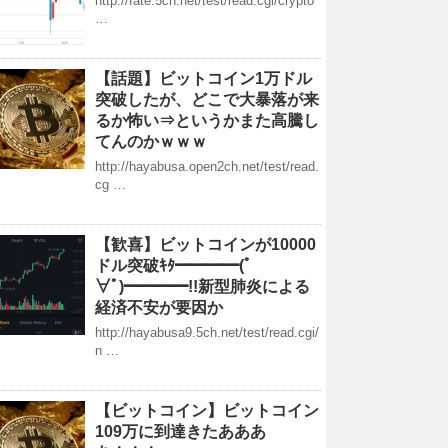
http://fate.5ch.net/test/read.cgi/crypto
…
【話題】ビットコイン1万ドル
突破したが、どこで大暴落が来
るか怖い⇒というかまた高騰し
てんのかｗｗｗ
http://hayabusa.open2ch.net/test/read.
cg …
【歓喜】ビットコインが10000
ドル突破ｷﾀ━━━━(ﾟ
∀ﾟ)━━━━!!新型肺炎による
経済不安が要因か
http://hayabusa9.5ch.net/test/read.cgi/
n …
【ビットコイン】ビットコイン
109万に到達きたあああ