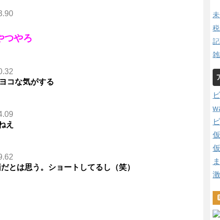
3.90
未
税
やつやろ
記
雑
0.32
コヨコな気がする
w
4.09
ねえ
9.62
評価だとは思う。ショートしてるし（笑）