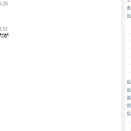
5.26
事
。
仮
3.51
だが
仮
仮
価
噂
投