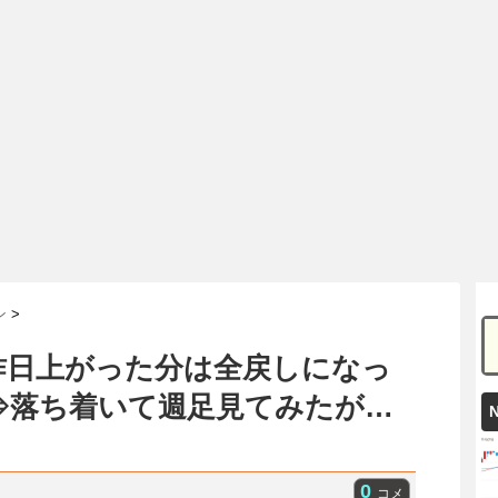
ン
>
昨日上がった分は全戻しになっ
⇒落ち着いて週足見てみたが…
0
コメ