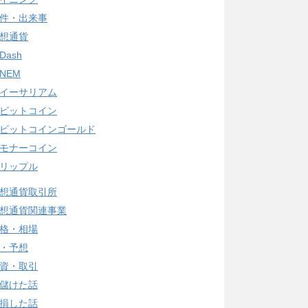
件・出来事
想通貨
Dash
NEM
イーサリアム
ビットコイン
ビットコインゴールド
モナーコイン
リップル
想通貨取引所
想通貨関連事業
格・相場
・予想
資・取引
儲けた話
損した話