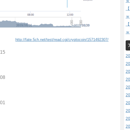
ｗ
【
ｗ
【
ｗ
http://fate.5ch.net/test/read.cgi/cryptocoin/1571492307/
.15
2
2
2
.08
2
2
2
.01
2
2
2
2