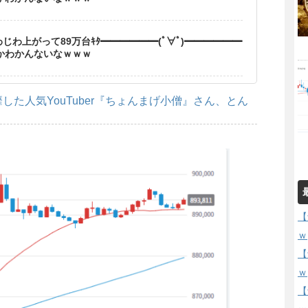
じわ上がって89万台ｷﾀ━━━━━━(ﾟ∀ﾟ)━━━━━━
るかわかんないなｗｗｗ
た人気YouTuber『ちょんまげ小僧』さん、とん
【
ｗ
【
ｗ
【