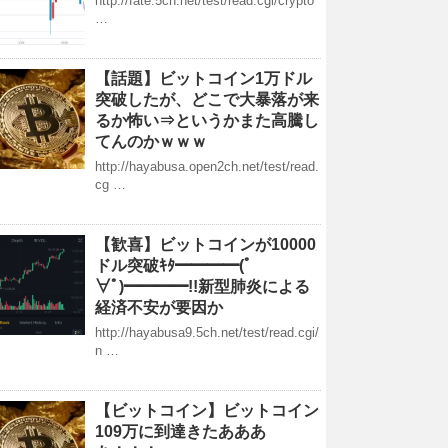
http://fate.5ch.net/test/read.cgi/crypto
…
【話題】ビットコイン1万ドル
突破したが、どこで大暴落が来
るか怖い⇒というかまた高騰し
てんのかｗｗｗ
http://hayabusa.open2ch.net/test/read.
cg …
【歓喜】ビットコインが10000
ドル突破ｷﾀ━━━━(ﾟ
∀ﾟ)━━━━!!新型肺炎による
経済不安が要因か
http://hayabusa9.5ch.net/test/read.cgi/
n …
【ビットコイン】ビットコイン
109万に到達きたあああ