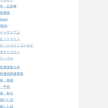
件・出来事
想通貨
Dash
NEM
イーサリアム
ビットコイン
ビットコインゴールド
モナーコイン
リップル
想通貨取引所
想通貨関連事業
格・相場
・予想
資・取引
儲けた話
損した話