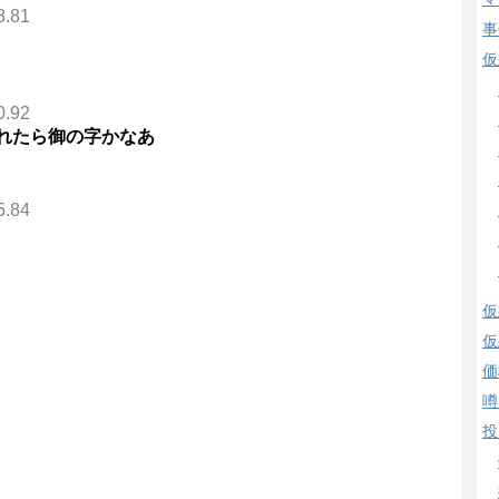
8.81
事
仮
0.92
くれたら御の字かなあ
5.84
仮
仮
価
噂
投