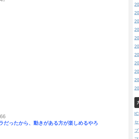
2
2
2
2
2
2
2
2
2
2
2
I
.66
セ
ラだったから、動きがある方が楽しめるやろ
ブ
マ