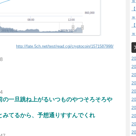
ｗ
【
ｗ
【
ｗ
http://fate.5ch.net/test/read.cgi/cryptocoin/1571587998/
2
98
2
2
2
2
04
前の一旦跳ね上がるいつものやつそろそろや
2
2
とみてるから、予想通りすすんでくれ
2
2
2
.47