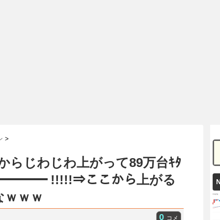
ン
>
からじわじわ上がって89万台ｷﾀ
━━━━ !!!!!⇒ここから上がる
なｗｗｗ
0
コメ