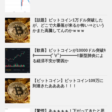
【話題】ビットコイン1万ドル突破した
が、どこで大暴落が来るか怖い⇒という
かまた高騰してんのかｗｗｗ
【歓喜】ビットコインが10000ドル突破ｷ
ﾀ━━━━(ﾟ∀ﾟ)━━━━!!新型肺炎によ
る経済不安が要因か
【ビットコイン】ビットコイン109万に
到達きたああああ！！！
【驚愕】あぁぁぁぁ！下がってきたと思