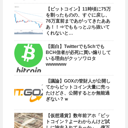
【ビットコイン】11時頃に75万
を割ったものの、すぐに戻し、
76万直前まであがってきたああ
あ！！⇒でももっとぶち抜いて
くれないと…
【面白】Twitterでも5chでも
BCH信者が必死に買い煽りして
いる理由がクッソワロタ
wwwwww
【議論】GOXの管財人が公開し
てからビットコイン大量に売っ
たけどさ、公開するとか無能過
ぎない？ｗ
【仮想通貨】数年前アホ「ビッ
トコイン？よーわからんけど試
しに諭吉入れてみっか」←億万