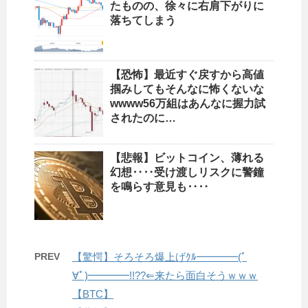
たものの、徐々に右肩下がりに
落ちてしまう
【恐怖】最近すぐ戻すから高値
掴みしてもそんなに怖くないな
wwww56万組はあんなに握力試
されたのに…
【悲報】ビットコイン、薄れる
幻想‥‥受け渡しリスクに警鐘
を鳴らす意見も‥‥
PREV
【驚愕】そろそろ爆上げｸﾙ━━━━(ﾟ
∀ﾟ)━━━━!!??⇐来たら面白そうｗｗｗ
【BTC】