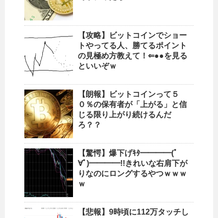
【攻略】ビットコインでショー
トやってる人、勝てるポイント
の見極め方教えて！⇐●●を見る
といいぞｗ
【朗報】ビットコインって５
０％の保有者が「上がる」と信
じる限り上がり続けるんだ
ろ？？
【驚愕】爆下げｷﾀ━━━━(ﾟ
∀ﾟ)━━━━!!きれいな右肩下が
りなのにロングするやつｗｗｗ
ｗ
【悲報】9時頃に112万タッチし