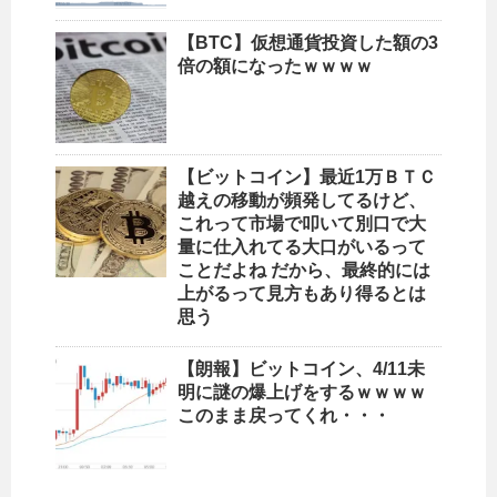
【BTC】仮想通貨投資した額の3
倍の額になったｗｗｗｗ
【ビットコイン】最近1万ＢＴＣ
越えの移動が頻発してるけど、
これって市場で叩いて別口で大
量に仕入れてる大口がいるって
ことだよね だから、最終的には
上がるって見方もあり得るとは
思う
【朗報】ビットコイン、4/11未
明に謎の爆上げをするｗｗｗｗ
このまま戻ってくれ・・・