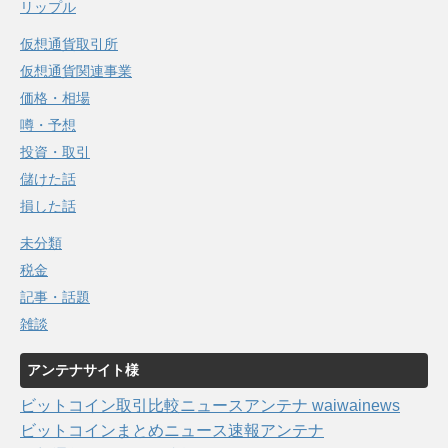
リップル
仮想通貨取引所
仮想通貨関連事業
価格・相場
噂・予想
投資・取引
儲けた話
損した話
未分類
税金
記事・話題
雑談
アンテナサイト様
ビットコイン取引比較ニュースアンテナ waiwainews
ビットコインまとめニュース速報アンテナ