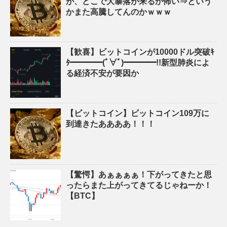
が、どこで大暴落が来るか怖い⇒という
かまた高騰してんのかｗｗｗ
【歓喜】ビットコインが10000ドル突破ｷ
ﾀ━━━━(ﾟ∀ﾟ)━━━━!!新型肺炎によ
る経済不安が要因か
【ビットコイン】ビットコイン109万に
到達きたああああ！！！
【驚愕】あぁぁぁぁ！下がってきたと思
ったらまた上がってきてるじゃねーか！
【BTC】