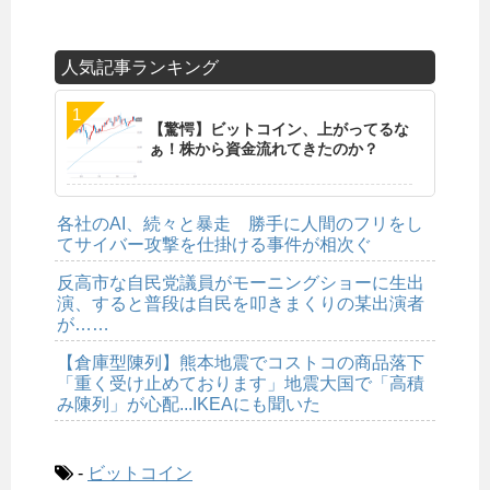
人気記事ランキング
【驚愕】ビットコイン、上がってるな
ぁ！株から資金流れてきたのか？
各社のAI、続々と暴走 勝手に人間のフリをし
てサイバー攻撃を仕掛ける事件が相次ぐ
反高市な自民党議員がモーニングショーに生出
演、すると普段は自民を叩きまくりの某出演者
が……
【倉庫型陳列】熊本地震でコストコの商品落下
「重く受け止めております」地震大国で「高積
み陳列」が心配...IKEAにも聞いた
-
ビットコイン