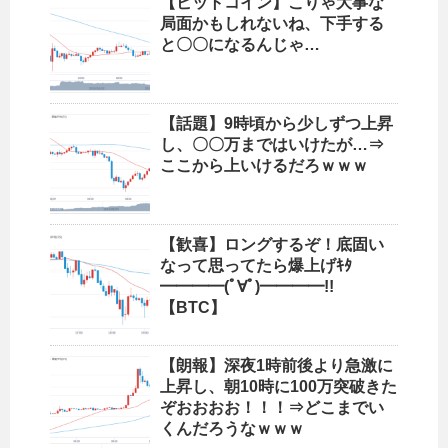
【ビットコイン】こりゃ大事な
局面かもしれないね、下手する
と〇〇になるんじゃ…
【話題】9時頃から少しずつ上昇
し、〇〇万まではいけたが…⇒
ここから上いけるだろｗｗｗ
【歓喜】ロングするぞ！底固い
なって思ってたら爆上げｷﾀ
━━━━(ﾟ∀ﾟ)━━━━!!
【BTC】
【朗報】深夜1時前後より急激に
上昇し、朝10時に100万突破きた
ぞおおおお！！！⇒どこまでい
くんだろうなｗｗｗ