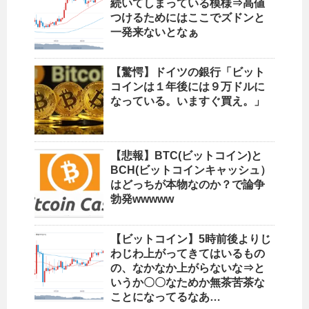
続いてしまっている模様⇒高値
つけるためにはここでズドンと
一発来ないとなぁ
【驚愕】ドイツの銀行「ビット
コインは１年後には９万ドルに
なっている。いますぐ買え。」
【悲報】BTC(ビットコイン)と
BCH(ビットコインキャッシュ）
はどっちが本物なのか？で論争
勃発wwwww
【ビットコイン】5時前後よりじ
わじわ上がってきてはいるもの
の、なかなか上がらないな⇒と
いうか〇〇なためか無茶苦茶な
ことになってるなあ…