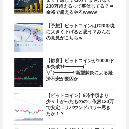
まで予想してるの？ まさかまた
230万超えるって事信じてる？⇒
余裕で超えるやろwwww
【予想】ビットコインはG20を境
に大きく下げると思う？みんな
の意見がこちらｗ
【歓喜】ビットコインが10000ド
ル突破ｷﾀ━━━━(ﾟ
∀ﾟ)━━━━!!新型肺炎による経
済不安が要因か
【ビットコイン】9時半頃より
少々上がったものの，依然120万
で安定…リバウンドパワー尽き
たか！？