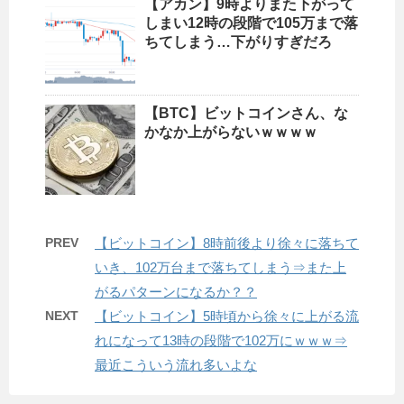
【アカン】9時よりまた下がって
しまい12時の段階で105万まで落
ちてしまう…下がりすぎだろ
【BTC】ビットコインさん、な
かなか上がらないｗｗｗｗ
PREV
【ビットコイン】8時前後より徐々に落ちて
いき、102万台まで落ちてしまう⇒また上
がるパターンになるか？？
NEXT
【ビットコイン】5時頃から徐々に上がる流
れになって13時の段階で102万にｗｗｗ⇒
最近こういう流れ多いよな