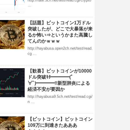
http://fate.5ch.net/test/read.cgi/crypto
…
【話題】ビットコイン1万ドル
突破したが、どこで大暴落が来
るか怖い⇒というかまた高騰し
てんのかｗｗｗ
http://hayabusa.open2ch.net/test/read.
cg …
【歓喜】ビットコインが10000
ドル突破ｷﾀ━━━━(ﾟ
∀ﾟ)━━━━!!新型肺炎による
経済不安が要因か
http://hayabusa9.5ch.net/test/read.cgi/
n …
【ビットコイン】ビットコイン
109万に到達きたあああ