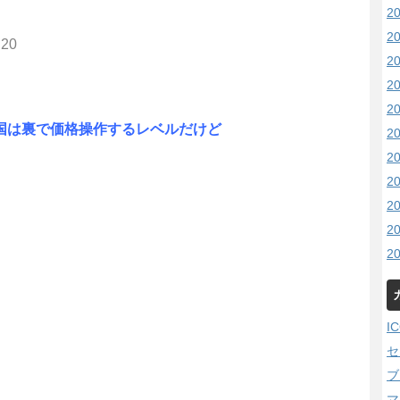
2
2
.20
2
2
2
国は裏で価格操作するレベルだけど
2
2
2
2
2
2
I
セ
ブ
マ