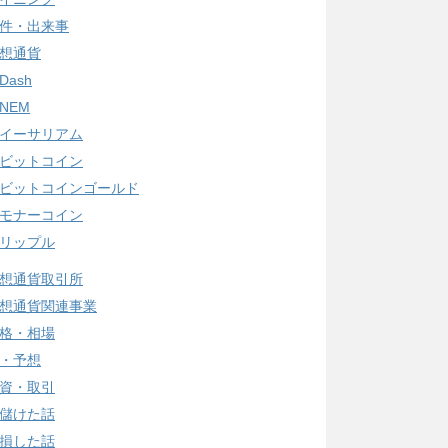
件・出来事
想通貨
Dash
NEM
イーサリアム
ビットコイン
ビットコインゴールド
モナーコイン
リップル
想通貨取引所
想通貨関連事業
格・相場
・予想
資・取引
儲けた話
損した話