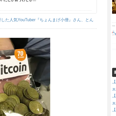
た人気YouTuber『ちょんまげ小僧』さん、とん
【
ｗ
【
ｗ
【