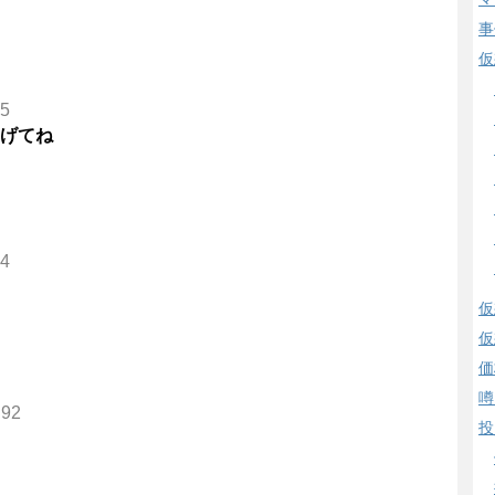
事
仮
55
あげてね
04
仮
仮
価
噂
.92
投