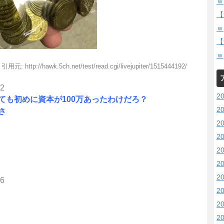
ｗ
【
ｗ
【
ｗ
引用元: http://hawk.5ch.net/test/read.cgi/livejupiter/1515444192/
72
2
ても初めに資本が100万あったわけだろ？
2
さ
2
2
2
2
2
16
2
2
2