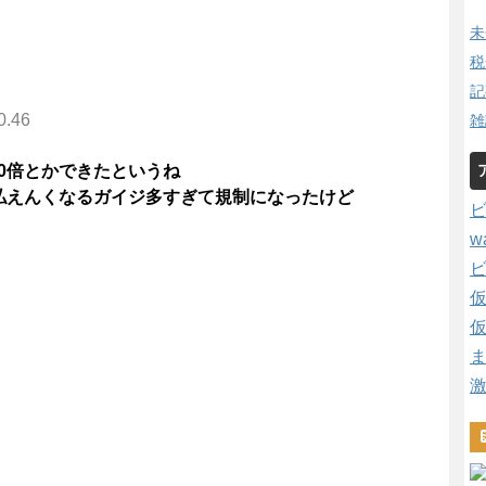
未
税
記
0.46
雑
00倍とかできたというね
払えんくなるガイジ多すぎて規制になったけど
w