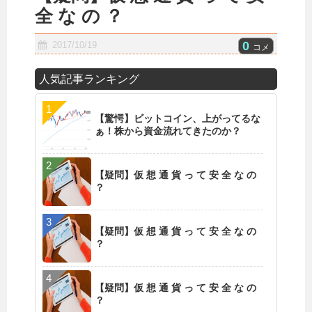
全 な の ？
0
2017/10/19
コメ
人気記事ランキング
【驚愕】ビットコイン、上がってるな
ぁ！株から資金流れてきたのか？
【疑問】仮 想 通 貨 っ て 安 全 な の
？
【疑問】仮 想 通 貨 っ て 安 全 な の
？
【疑問】仮 想 通 貨 っ て 安 全 な の
？