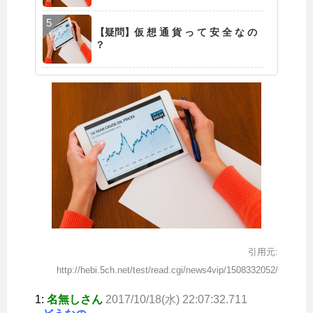
【疑問】仮 想 通 貨 っ て 安 全 な の
？
引用元:
http://hebi.5ch.net/test/read.cgi/news4vip/1508332052/
1:
名無しさん
2017/10/18(水) 22:07:32.711