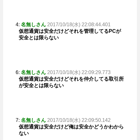
4:
名無しさん
2017/10/18(水) 22:08:44.401
仮想通貨は安全だけどそれを管理してるPCが
安全とは限らない
6:
名無しさん
2017/10/18(水) 22:09:29.773
仮想通貨は安全だけどそれを仲介してる取引所
が安全とは限らない
7:
名無しさん
2017/10/18(水) 22:09:50.142
仮想通貨は安全だけど俺は安全かどうかわから
ない