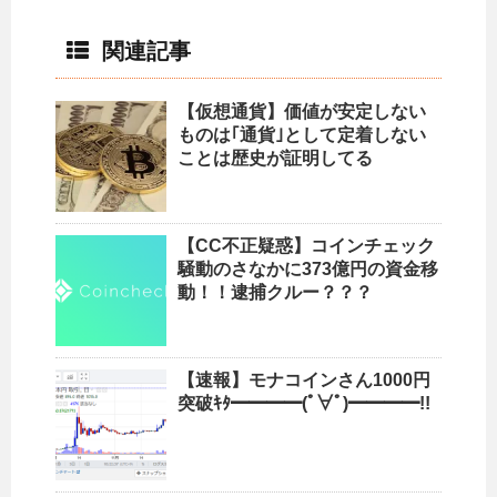
関連記事
【仮想通貨】価値が安定しない
ものは｢通貨｣として定着しない
ことは歴史が証明してる
【CC不正疑惑】コインチェック
騒動のさなかに373億円の資金移
動！！逮捕クルー？？？
【速報】モナコインさん1000円
突破ｷﾀ━━━━(ﾟ∀ﾟ)━━━━!!