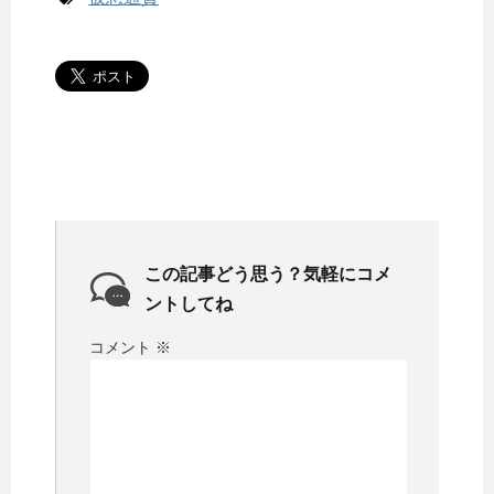
この記事どう思う？気軽にコメ
ントしてね
コメント
※