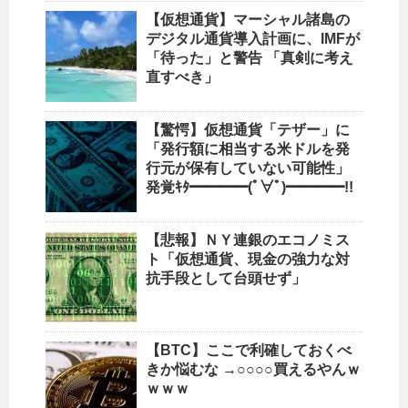
【仮想通貨】マーシャル諸島の
デジタル通貨導入計画に、IMFが
「待った」と警告 「真剣に考え
直すべき」
【驚愕】仮想通貨「テザー」に
「発行額に相当する米ドルを発
行元が保有していない可能性」
発覚ｷﾀ━━━━(ﾟ∀ﾟ)━━━━!!
【悲報】ＮＹ連銀のエコノミス
ト「仮想通貨、現金の強力な対
抗手段として台頭せず」
【BTC】ここで利確しておくべ
きか悩むな →○○○○買えるやんｗ
ｗｗｗ