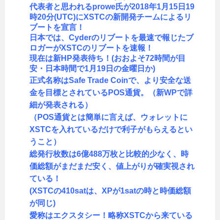
代表者と思われるprowe氏が2018年1月15日19
時20分(UTC)にXSTCの新開発チームによるリ
ブートを宣言！
日本では、Cyderのリブートを最速で報じたブ
ロガーがXSTCのリブートを速報！
現在は新HP発表待ち！(おおよそ72時間が目
安・日本時間で1月19日の金曜日か)
正式名称はSafe Trade Coinで、より安全な送
金を目標とされているPOS通貨。（新WPで詳
細が発表される）
（POS通貨とは簡単に言えば、ウォレットに
XSTCを入れているだけで利子がもらえるとい
うこと）
総発行枚数は6億488万枚と比較的少なく、時
価総額がまだまだ安く、値上がりが確実視され
ている！
(XSTCの410satは、XPが1satの時と時価総額
が同じ)
愛称はエクスタシー！略称XSTCから来ている