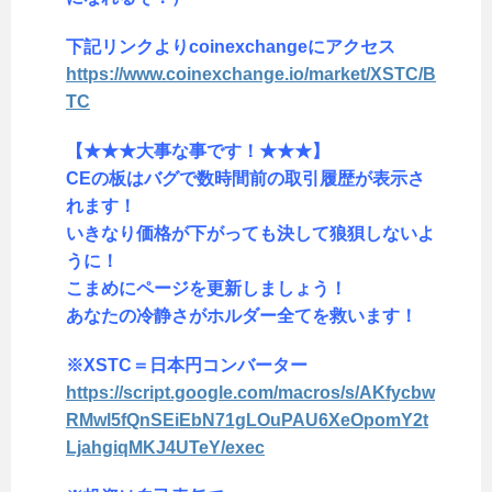
下記リンクよりcoinexchangeにアクセス
https://www.coinexchange.io/market/XSTC/B
TC
【★★★大事な事です！★★★】
CEの板はバグで数時間前の取引履歴が表示さ
れます！
いきなり価格が下がっても決して狼狽しないよ
うに！
こまめにページを更新しましょう！
あなたの冷静さがホルダー全てを救います！
※XSTC＝日本円コンバーター
https://script.google.com/macros/s/AKfycbw
RMwl5fQnSEiEbN71gLOuPAU6XeOpomY2t
LjahgiqMKJ4UTeY/exec