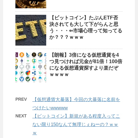
【ビットコイン】たぶんETF否
決されても大して下がらんと思
う・・・⇐市場心理って知ってる
か？？？ｗｗｗ
【朗報】3倍になる仮想通貨を4
つ見つければ元金が81倍！100倍
になる仮想通貨探すより楽だぞ
ｗｗｗｗ
PREV
【仮想通貨大暴落】今回の大暴落に名前を
つけたいwwwww
NEXT
【ビットコイン】新規がある程度入ってこ
ない限り150なんて無理じぇねーの？ｗｗ
ｗ