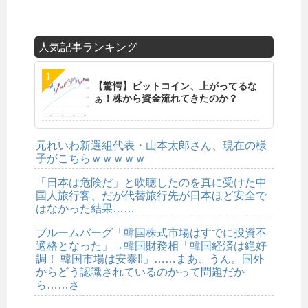
人気記事ランキング
【驚愕】ビットコイン、上がってるな
ぁ！株から資金流れてきたのか？
元れいわ新選組代表・山本太郎さん、現在の様
子がこちらｗｗｗｗｗ
「日本は危険だ」と吹聴したのを真に受けた中
国人旅行客、だが代替旅行先が日本ほど安全で
はなかった結果……
ブルームバーグ「韓国株式市場はすでに投資不
適格となった」→韓国財務相「韓国経済は絶好
調！ 韓国市場は安泰!!」……まあ、うん。国外
からどう認識されているのかって問題だか
ら……さ