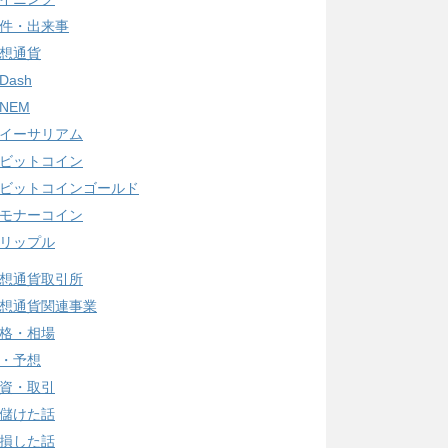
件・出来事
想通貨
Dash
NEM
イーサリアム
ビットコイン
ビットコインゴールド
モナーコイン
リップル
想通貨取引所
想通貨関連事業
格・相場
・予想
資・取引
儲けた話
損した話