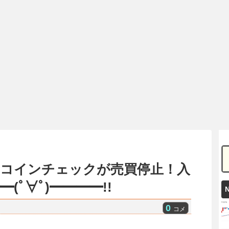
所コインチェックが売買停止！入
(ﾟ∀ﾟ)━━━━!!
0
コメ