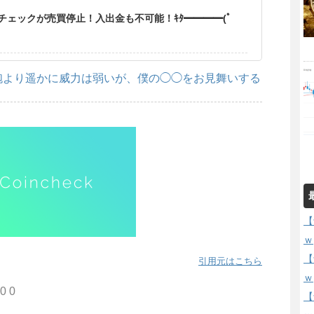
ェックが売買停止！入出金も不可能！ｷﾀ━━━━(ﾟ
砲より遥かに威力は弱いが、僕の◯◯をお見舞いする
【
ｗ
【
引用元はこちら
ｗ
0 0
【