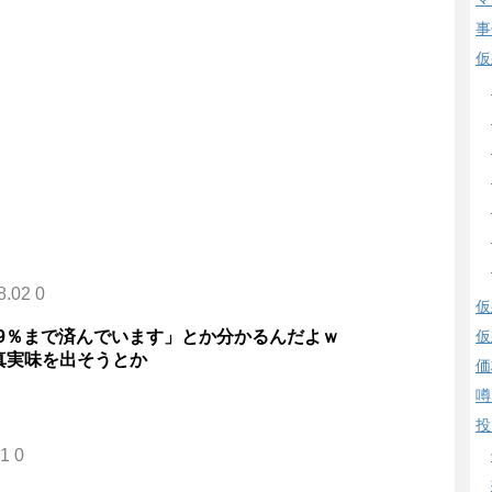
事
仮
8.02 0
仮
仮
.9％まで済んでいます」とか分かるんだよｗ
真実味を出そうとか
価
噂
投
1 0