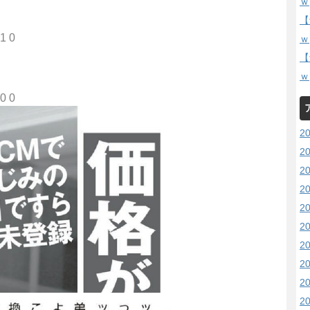
ｗ
【
1 0
ｗ
【
ｗ
0 0
2
2
2
2
2
2
2
2
2
2