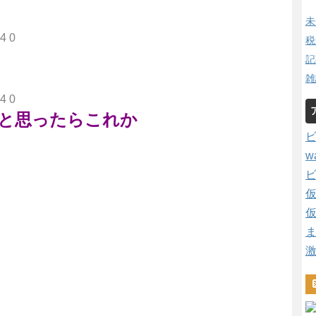
未
4 0
税
記
雑
4 0
と思ったらこれか
w