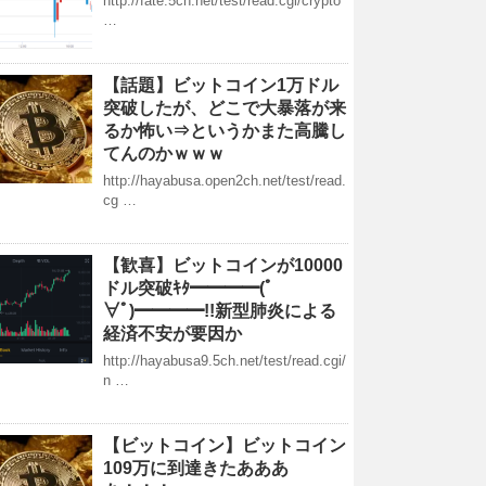
http://fate.5ch.net/test/read.cgi/crypto
…
【話題】ビットコイン1万ドル
突破したが、どこで大暴落が来
るか怖い⇒というかまた高騰し
てんのかｗｗｗ
http://hayabusa.open2ch.net/test/read.
cg …
【歓喜】ビットコインが10000
ドル突破ｷﾀ━━━━(ﾟ
∀ﾟ)━━━━!!新型肺炎による
経済不安が要因か
http://hayabusa9.5ch.net/test/read.cgi/
n …
【ビットコイン】ビットコイン
109万に到達きたあああ