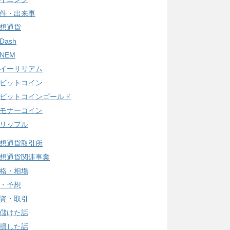
件・出来事
想通貨
Dash
NEM
イーサリアム
ビットコイン
ビットコインゴールド
モナーコイン
リップル
想通貨取引所
想通貨関連事業
格・相場
・予想
資・取引
儲けた話
損した話