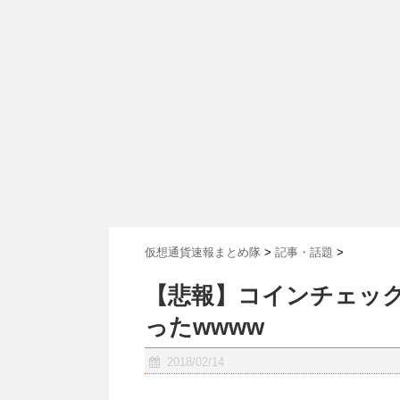
仮想通貨速報まとめ隊
>
記事・話題
>
【悲報】コインチェッ
ったwwww
2018/02/14