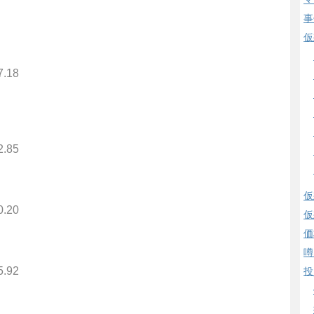
事
仮
7.18
2.85
仮
0.20
仮
価
噂
5.92
投