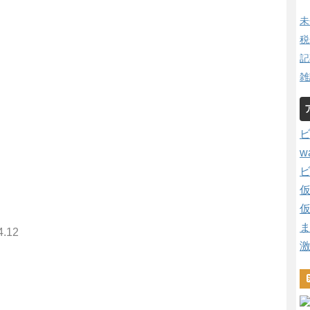
未
税
記
雑
w
4.12