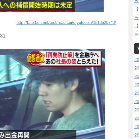
ｗ
【
ｗ
http://fate.5ch.net/test/read.cgi/cryptocoin/1518520740/
【
ｗ
.81
2
2
2
2
2
2
2
2
2
2