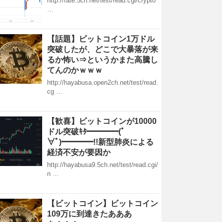
http://fate.5ch.net/test/read.cgi/crypto
…
【話題】ビットコイン1万ドル
突破したが、どこで大暴落が来
るか怖い⇒というかまた高騰し
てんのかｗｗｗ
http://hayabusa.open2ch.net/test/read.
cg …
【歓喜】ビットコインが10000
ドル突破ｷﾀ━━━━(ﾟ
∀ﾟ)━━━━!!新型肺炎による
経済不安が要因か
http://hayabusa9.5ch.net/test/read.cgi/
n …
【ビットコイン】ビットコイン
109万に到達きたあああ