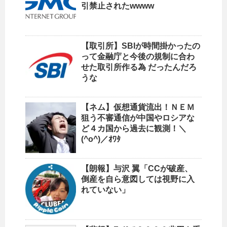
引禁止されたwwww
【取引所】SBIが時間掛かったの
って金融庁と今後の規制に合わ
せた取引所作る為 だったんだろ
うな
【ネム】仮想通貨流出！ＮＥＭ
狙う不審通信が中国やロシアな
ど４カ国から過去に観測！＼
(^o^)／ｵﾜﾀ
【朗報】与沢 翼「CCが破産、
倒産を自ら意図しては視野に入
れていない」