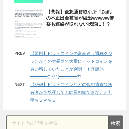
【悲報】仮想通貨取引所『Zaif』
の不正出金被害が続出wwwww警
察も連絡が取れない状態に！？
PREV
【驚愕】ビットコインの富豪達（通称クジ
ラ）がこの大暴落で大量にビットコインを
買い増していたことが判明！！暴騰ｸﾙ
━━━━(ﾟ∀ﾟ)━━━━??
NEXT
【悲報】ビットコインなどの仮想通貨は所
有者が突然死しても肉親相続できないと判
明ｗｗｗｗｗ