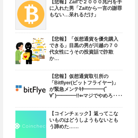
【悲報】Zaifで２０００兆円を手
に入れた男「Zaifから一言の謝罪
もない…呆れるだけ」
【悲報】「仮想通貨を優先購入
できる」目黒の男が川越の７０
代女性にうその投資話で詐欺
か…
【悲報】仮想通貨取引所の
「Bitflyer(ビットフライヤー)」
が緊急メンテｷﾀ━━━━(ﾟ
∀ﾟ)━━━━!!⇐マジでやめろ‥‥
【コインチェック】返ってこな
いものはどうしようもないとも
う諦めた……