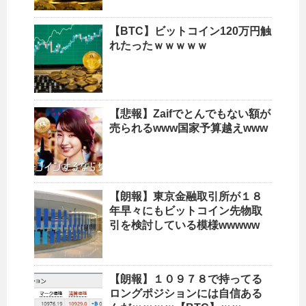
【BTC】ビットコイン120万円触
れたったｗｗｗｗｗ
【悲報】Zaifでとんでもない額が
売られるwww国家予算越えwww
【朗報】東京金融取引所が１８
年早々にもビットコイン先物取
引を検討している模様wwwww
【朗報】１０９７８で持ってる
ロングポジションには自信ある