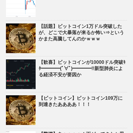
【話題】ビットコイン1万ドル突破した
が、どこで大暴落が来るか怖い⇒という
かまた高騰してんのかｗｗｗ
【歓喜】ビットコインが10000ドル突破ｷ
ﾀ━━━━(ﾟ∀ﾟ)━━━━!!新型肺炎によ
る経済不安が要因か
【ビットコイン】ビットコイン109万に
到達きたああああ！！！