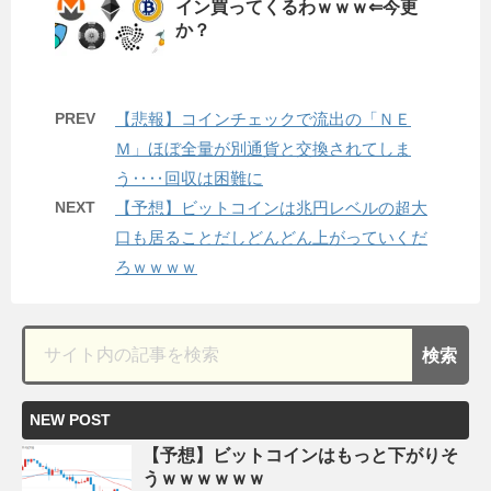
イン買ってくるわｗｗｗ⇐今更
か？
PREV
【悲報】コインチェックで流出の「ＮＥ
Ｍ」ほぼ全量が別通貨と交換されてしま
う‥‥回収は困難に
NEXT
【予想】ビットコインは兆円レベルの超大
口も居ることだしどんどん上がっていくだ
ろｗｗｗｗ
NEW POST
【予想】ビットコインはもっと下がりそ
うｗｗｗｗｗｗ