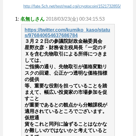
http://fate.5ch.net/test/read.cgi/cryptocoin/1521732855/
1:
名無しさん
2018/03/23(金) 00:34:15.53
https://twitter.com/kumiko_kaso/statu
s/976840654637686784
３月２２日の参議院財政金融委員会
星野次彦・財務省主税局長「一定のＦ
Ｘを含む先物取引による所得につきま
しては、
ご指摘の通り、先物取引が価格変動リ
スクの回避、公正かつ透明な価格指標
の提供
等、重要な役割を担っていることを踏
まえて、幅広い投資家の市場参加を促
すこと
が重要であるとの観点から分離課税が
適用されているところでございます。
仮想通
貨をこれと同列に論ずることはなかな
か難しいのではないかと考えていると