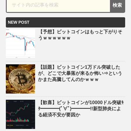
NEW POST
【予想】ビットコインはもっと下がりそ
うｗｗｗｗｗｗ
【話題】ビットコイン1万ドル突破した
が、どこで大暴落が来るか怖い⇒という
かまた高騰してんのかｗｗｗ
【歓喜】ビットコインが10000ドル突破ｷ
ﾀ━━━━(ﾟ∀ﾟ)━━━━!!新型肺炎によ
る経済不安が要因か