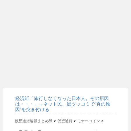
経済紙「旅行しなくなった日本人。その原因
は・・・」→ネット民、総ツッコミで“真の原
因”を突き付ける
仮想通貨速報まとめ隊
>
仮想通貨
>
モナーコイン
>