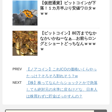
【仮想通貨】ビットコインが下
落！１カ月半ぶり安値ワロタｗ
ｗｗ
【ビットコイン】80万までなか
なかいかねーなぁ…お前らロン
グとショートどっちなんｗｗｗ
ｗ
PREV
【ノアコイン】これICOの価格いくらやっ
たっけ？そろそろ割れそう？w
NEXT
【株】株ってなんたらショックとかで急落
しても絶対元の水準に戻るけどな、日本人
は株買わずに貯金ばっかすんの？