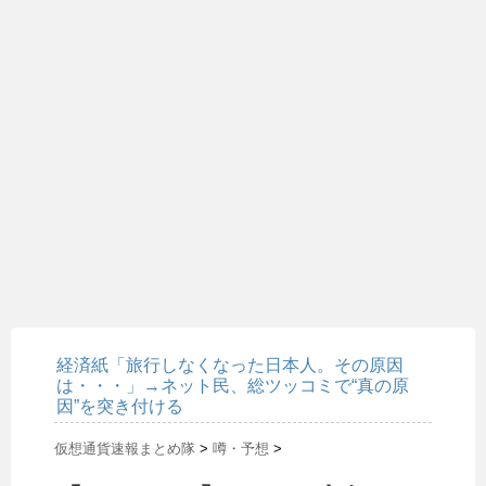
経済紙「旅行しなくなった日本人。その原因
は・・・」→ネット民、総ツッコミで“真の原
因”を突き付ける
仮想通貨速報まとめ隊
>
噂・予想
>