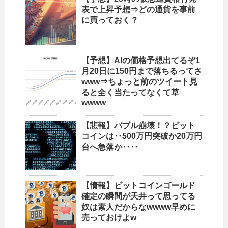
表で上昇予想⇒どの通貨を事前
に買っておく？
【予想】AIの価格予想出てるぞ1
月20日に150円まで落ちるってさ
www⇒ちょっと前のツイート見
ると全く当たってなくて草
wwww
【悲報】バブル崩壊！？ビット
コインは‥500万円突破か20万円
台へ急落か‥‥
【情報】ビットコインゴールド
確定の瞬間が天井って思ってる
奴は素人だからなwwww早めに
売っておけよw