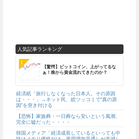
人気記事ランキング
【驚愕】ビットコイン、上がってるな
ぁ！株から資金流れてきたのか？
経済紙「旅行しなくなった日本人。その原因
は・・・」→ネット民、総ツッコミで“真の原
因”を突き付ける
【恐怖】家族葬・一日葬なら安いという風潮、
完全に嘘だった・・・・
韓国メディア「経済成長しているといっても中
味はメモリ価格だけ。雇用増加見通しが半減し