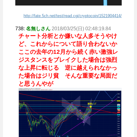
http://fate.5ch.net/test/read.cgi/cryptocoin/1521904414/
738:
名無しさん
2018/03/25(日) 02:48:19.84
チャート分析とか嫌いな人多そうやけ
ど、これからについて語り合わないか
ここの去年の12月から続く赤い激強レ
ジスタンスをブレイクした場合は強烈
な上昇に転じる 逆に越えられなかっ
た場合はジリ貧 そんな重要な局面だ
と思うんやが