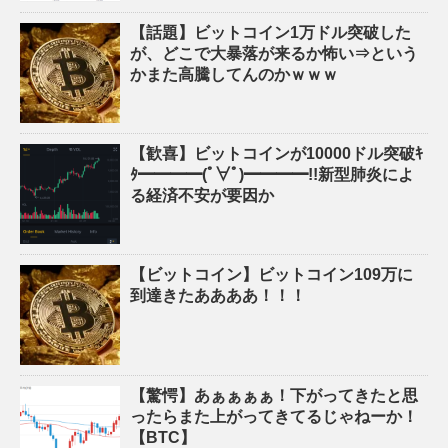
【話題】ビットコイン1万ドル突破した
が、どこで大暴落が来るか怖い⇒という
かまた高騰してんのかｗｗｗ
【歓喜】ビットコインが10000ドル突破ｷ
ﾀ━━━━(ﾟ∀ﾟ)━━━━!!新型肺炎によ
る経済不安が要因か
【ビットコイン】ビットコイン109万に
到達きたああああ！！！
【驚愕】あぁぁぁぁ！下がってきたと思
ったらまた上がってきてるじゃねーか！
【BTC】