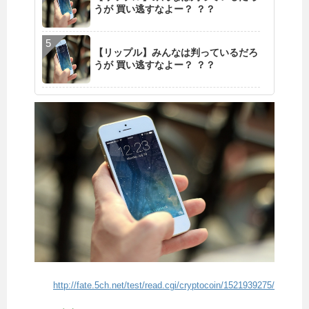
うが 買い逃すなよー？ ？？
【リップル】みんなは判っているだろ
うが 買い逃すなよー？ ？？
http://fate.5ch.net/test/read.cgi/cryptocoin/1521939275/