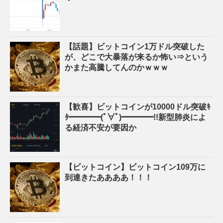
【話題】ビットコイン1万ドル突破した
が、どこで大暴落が来るか怖い⇒という
かまた高騰してんのかｗｗｗ
【歓喜】ビットコインが10000ドル突破ｷ
ﾀ━━━━(ﾟ∀ﾟ)━━━━!!新型肺炎によ
る経済不安が要因か
【ビットコイン】ビットコイン109万に
到達きたああああ！！！