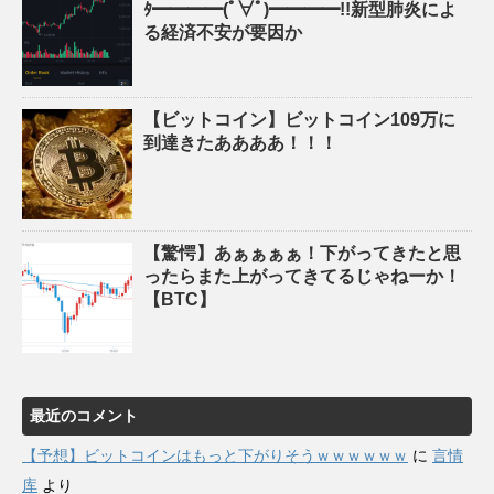
ﾀ━━━━(ﾟ∀ﾟ)━━━━!!新型肺炎によ
る経済不安が要因か
【ビットコイン】ビットコイン109万に
到達きたああああ！！！
【驚愕】あぁぁぁぁ！下がってきたと思
ったらまた上がってきてるじゃねーか！
【BTC】
最近のコメント
【予想】ビットコインはもっと下がりそうｗｗｗｗｗｗ
に
言情
库
より