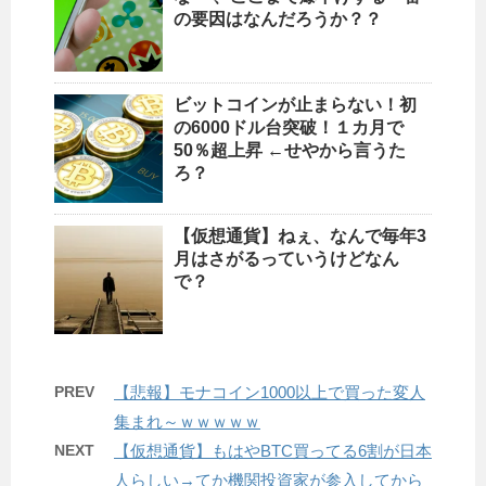
の要因はなんだろうか？？
ビットコインが止まらない！初
の6000ドル台突破！１カ月で
50％超上昇 ←せやから言うた
ろ？
【仮想通貨】ねぇ、なんで毎年3
月はさがるっていうけどなん
で？
PREV
【悲報】モナコイン1000以上で買った変人
集まれ～ｗｗｗｗｗ
NEXT
【仮想通貨】もはやBTC買ってる6割が日本
人らしい→てか機関投資家が参入してから