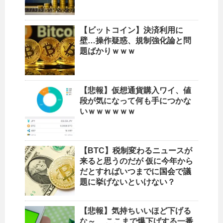
【ビットコイン】決済利用に
壁…操作疑惑、規制強化論と問
題ばかりｗｗｗ
【悲報】仮想通貨購入ワイ、値
段が気になって何も手につかな
いｗｗｗｗｗｗ
【BTC】税制変わるニュースが
来ると思うのだが 仮に今年から
だとすればいつまでに国会で議
題に挙げないといけない？
【悲報】気持ちいいほど下げる
な～ 、ここまで爆下げする一番