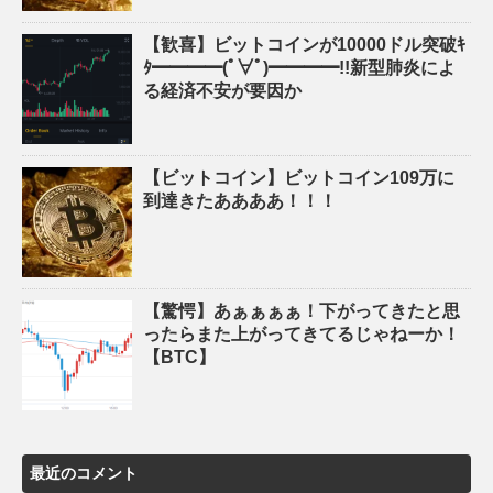
【歓喜】ビットコインが10000ドル突破ｷ
ﾀ━━━━(ﾟ∀ﾟ)━━━━!!新型肺炎によ
る経済不安が要因か
【ビットコイン】ビットコイン109万に
到達きたああああ！！！
【驚愕】あぁぁぁぁ！下がってきたと思
ったらまた上がってきてるじゃねーか！
【BTC】
最近のコメント