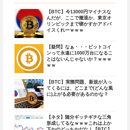
【BTC】今13000円マイナスな
んだが、ここで撤退か、東京オ
リンピックまで寝かすかアドバ
イスくれーｗｗｗ
【疑問】なぁ・・・ビットコイ
ンって永遠に1000万台になるこ
とはないんじゃないか？ｗｗｗ
ｗｗ
【BTC】実際問題、新規が入っ
てくるには、どこまで(どんな風
に)上がる必要があるのかな？
【ネタ】随分ギッチギチな三角
形成してるなｗｗｗこれは上か
下かのどっちかだな！【BTC】