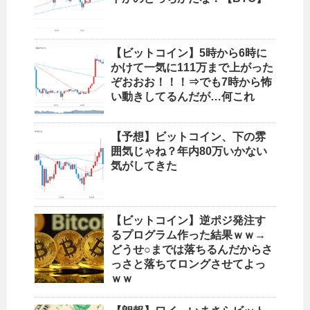
【ビットコイン】5時から6時に
かけて一気に111万まで上がった
ぞおおお！！！⇒でも7時から怖
い動きしてるんだが…何これ
【予想】ビットコイン、下の雰
囲気じゃね？年内80万いかない
気がしてきた
【ビットコイン】逆ポジ発注す
るプログラム作った結果ｗｗ→
どうせ○までは落ちるんだからさ
っさと落ちてロングさせてよっ
ｗｗ