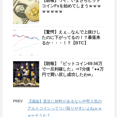
【朗報】ワイ、いまさらビット
コインFxを始めてしまうｗｗｗ
ｗｗｗｗｗ
【驚愕】えぇ…なんで上抜けし
たのに下がってるの！？暴落来
るか・・・！？【BTC】
【朗報】「ビットコイン69.56万
で一旦利確した」⇒7分後「●●万
円で買い戻し成功したわw」
PREV
【議論】直近に材料があるなら中堅人気の
アルトコインってリバ取りやすいよねｗｗ
ｗ⇐そうか？