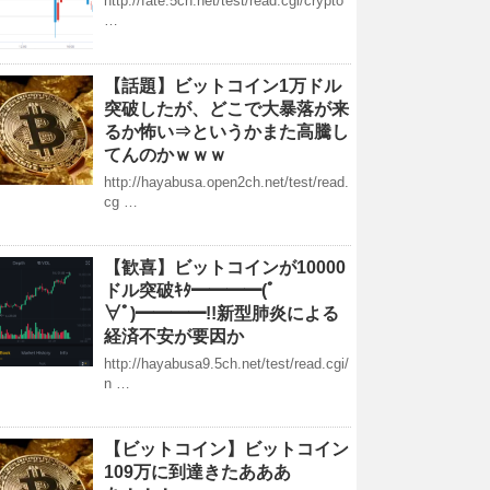
http://fate.5ch.net/test/read.cgi/crypto
…
【話題】ビットコイン1万ドル
突破したが、どこで大暴落が来
るか怖い⇒というかまた高騰し
てんのかｗｗｗ
http://hayabusa.open2ch.net/test/read.
cg …
【歓喜】ビットコインが10000
ドル突破ｷﾀ━━━━(ﾟ
∀ﾟ)━━━━!!新型肺炎による
経済不安が要因か
http://hayabusa9.5ch.net/test/read.cgi/
n …
【ビットコイン】ビットコイン
109万に到達きたあああ