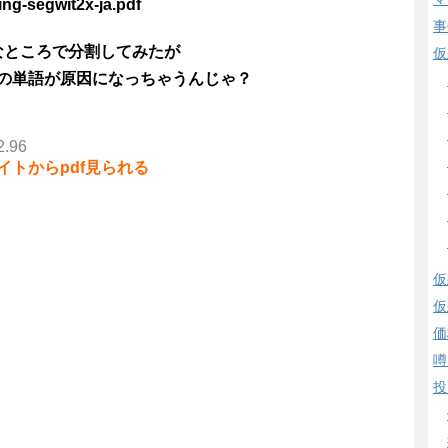
ing-segwit2x-ja.pdf
事
なところで分割してみたが
仮
の単語が原因になっちゃうんじゃ？
2.96
トからpdf見られる
仮
仮
価
噂
投