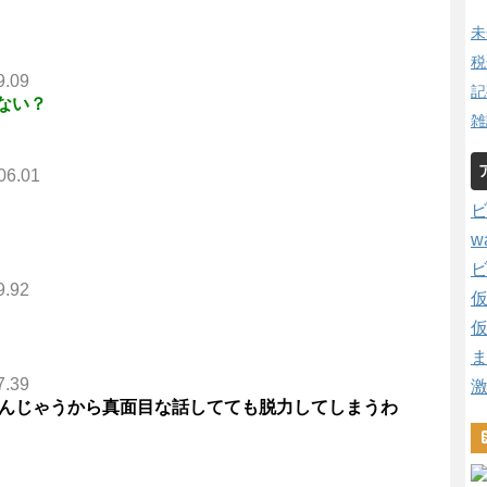
未
税
9.09
記
ない？
雑
06.01
w
9.92
7.39
読んじゃうから真面目な話してても脱力してしまうわ