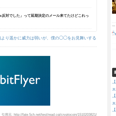
gwit2x反対でした」って延期決定のメール来てたけどこれっ
砲より遥かに威力は弱いが、僕の◯◯をお見舞いする
【
ｗ
【
ｗ
【
引用元: http://fate.5ch.net/test/read.cgi/cryptocoin/1510203821/