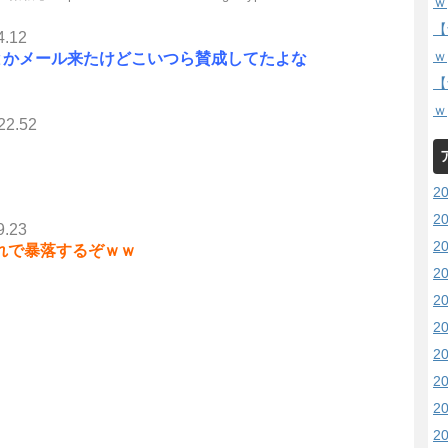
ｗ
【
4.12
ｗ
対でしたとかメール来たけどこいつら賛成してたよな
【
ｗ
22.52
2
2
9.23
2
此れで暴落するぞｗｗ
2
2
2
2
2
2
2