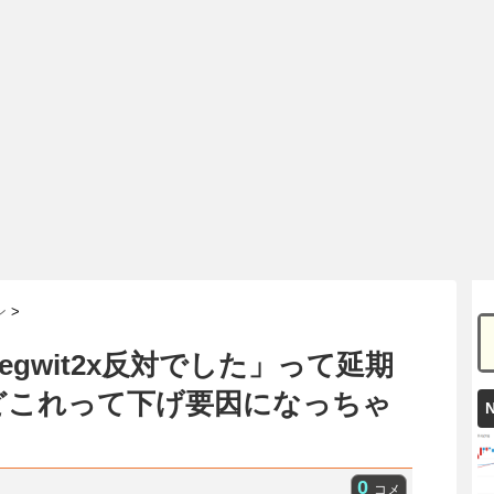
ン
>
「segwit2x反対でした」って延期
どこれって下げ要因になっちゃ
0
コメ