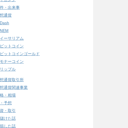
件・出来事
想通貨
Dash
NEM
イーサリアム
ビットコイン
ビットコインゴールド
モナーコイン
リップル
想通貨取引所
想通貨関連事業
格・相場
・予想
資・取引
儲けた話
損した話