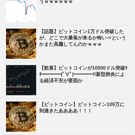
うｗｗｗｗｗｗ
【話題】ビットコイン1万ドル突破した
が、どこで大暴落が来るか怖い⇒という
かまた高騰してんのかｗｗｗ
【歓喜】ビットコインが10000ドル突破ｷ
ﾀ━━━━(ﾟ∀ﾟ)━━━━!!新型肺炎によ
る経済不安が要因か
【ビットコイン】ビットコイン109万に
到達きたああああ！！！