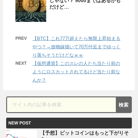
じゃない？ 9000まではあるかも
だけど…
PREV
【BTC】これ77万超えたら無限上昇始まる
やつ？→放物線描いて70万付近までゆっく
り落ちそうだけどなｗｗ
NEXT
【仮想通貨】このスレの人たち当たり前の
ようにロスカットされてるけど当たり前な
んか？
NEW POST
【予想】ビットコインはもっと下がりそ