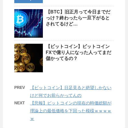
【BTC】旧正月って今日までだ
っけ？終わったら一旦下がると
されてるけど…
【ビットコイン】ビットコイン
FXで億り人になった人ってまだ
儲かってるの？
PREV
【ビットコイン】日足見ると絶望しかない
けど何でお前らかってんの
NEXT
【悲報】ビットコインの現在の時価総額が
理論上の最低価格を下回った模様ｗｗｗｗ
ｗ