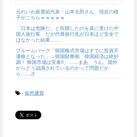
元れいわ新選組代表・山本太郎さん、現在の様
子がこちらｗｗｗｗｗ
「日本は危険だ」と吹聴したのを真に受けた中
国人旅行客、だが代替旅行先が日本ほど安全で
はなかった結果……
ブルームバーグ「韓国株式市場はすでに投資不
適格となった」→韓国財務相「韓国経済は絶好
調！ 韓国市場は安泰!!」……まあ、うん。国外
からどう認識されているのかって問題だか
ら……さ
-
仮想通貨