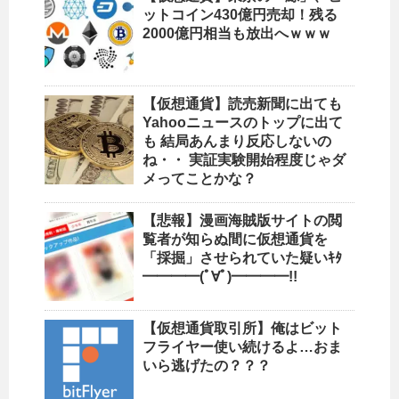
ットコイン430億円売却！残る
2000億円相当も放出へｗｗｗ
【仮想通貨】読売新聞に出ても
Yahooニュースのトップに出て
も 結局あんまり反応しないの
ね・・ 実証実験開始程度じゃダ
メってことかな？
【悲報】漫画海賊版サイトの閲
覧者が知らぬ間に仮想通貨を
「採掘」させられていた疑いｷﾀ
━━━━(ﾟ∀ﾟ)━━━━!!
【仮想通貨取引所】俺はビット
フライヤー使い続けるよ…おま
いら逃げたの？？？