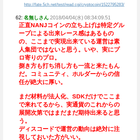
http://fate.5ch.net/test/read.cgi/cryptocoin/1522795283/
62:
名無しさん
2018/04/04(水) 08:34:09.51
正直NANJコインの立ち上げは特定グル
ープによる出来レース感はあるもの
の、ここまで実現出来ている運営は素
人集団ではないと思う。いや、実にプ
ロ寄りのプロ。
捌き方も打ち消し方も一流と来たもん
だ。コミュニティ、ホルダーからの信
任が絶大に厚い。
まだ材料が法人化、SDKだけでここま
で来れてるから、実通貨のこれからの
展開次第ではまだまだ期待出来ると思
う。
ディスコードで運営の動向は絶対に注
視しておいた方がいい。