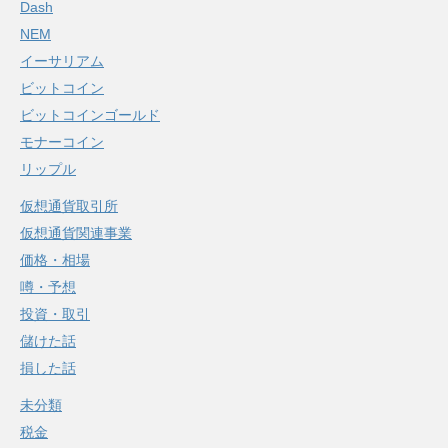
Dash
NEM
イーサリアム
ビットコイン
ビットコインゴールド
モナーコイン
リップル
仮想通貨取引所
仮想通貨関連事業
価格・相場
噂・予想
投資・取引
儲けた話
損した話
未分類
税金