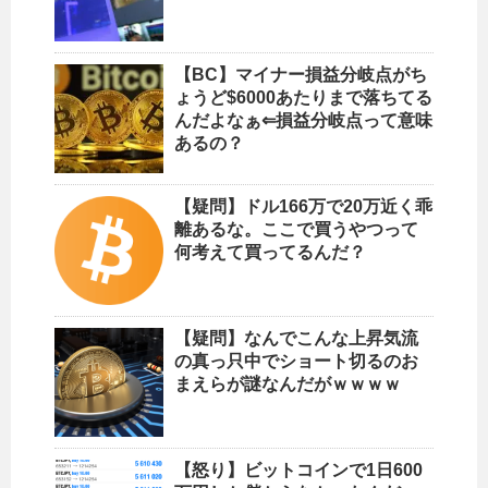
【BC】マイナー損益分岐点がち
ょうど$6000あたりまで落ちてる
んだよなぁ⇐損益分岐点って意味
あるの？
【疑問】ドル166万で20万近く乖
離あるな。ここで買うやつって
何考えて買ってるんだ？
【疑問】なんでこんな上昇気流
の真っ只中でショート切るのお
まえらが謎なんだがｗｗｗｗ
【怒り】ビットコインで1日600