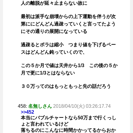
人の離脱が延々止まらない故に
最初は派手な崩壊からの上下運動を伴うが次
第ににどんどん過疎っていくと言ってたよう
にその通りの展開になっている
過疎るとボラは縮小 つまり値を下げるペー
スはどんどん鈍っていくので、
この５か月で値は天井から1/3 この後の５か
月で更に1/3とはならない
３０万ってのはもっともっと先の話だろう
458:
名無しさん
2018/04/10(火) 03:26:17.74
>>452
本当にバブルチャートなら50万まで行くっし
ょと言われているけど
落ちるのにこんなに時間かかってるからおか