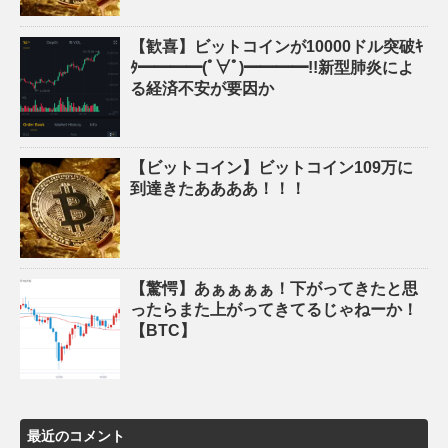
【歓喜】ビットコインが10000ドル突破ｷ
ﾀ━━━━(ﾟ∀ﾟ)━━━━!!新型肺炎によ
る経済不安が要因か
【ビットコイン】ビットコイン109万に
到達きたああああ！！！
【驚愕】あぁぁぁぁ！下がってきたと思
ったらまた上がってきてるじゃねーか！
【BTC】
最近のコメント