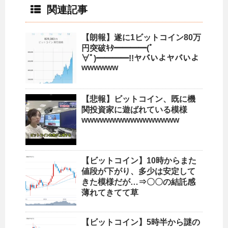
関連記事
【朗報】遂に1ビットコイン80万
円突破ｷﾀ━━━━(ﾟ
∀ﾟ)━━━━!!ヤバいよヤバいよ
wwwwww
【悲報】ビットコイン、既に機
関投資家に遊ばれている模様
wwwwwwwwwwwwwwww
【ビットコイン】10時からまた
値段が下がり、多少は安定して
きた模様だが…⇒〇〇の結託感
薄れてきてて草
【ビットコイン】5時半から謎の