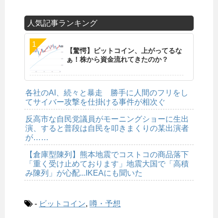
人気記事ランキング
【驚愕】ビットコイン、上がってるな
ぁ！株から資金流れてきたのか？
各社のAI、続々と暴走 勝手に人間のフリをし
てサイバー攻撃を仕掛ける事件が相次ぐ
反高市な自民党議員がモーニングショーに生出
演、すると普段は自民を叩きまくりの某出演者
が……
【倉庫型陳列】熊本地震でコストコの商品落下
「重く受け止めております」地震大国で「高積
み陳列」が心配...IKEAにも聞いた
-
ビットコイン
,
噂・予想