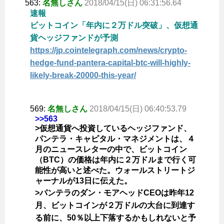
563:
名無しさん
2018/04/15(日) 06:31:56.64
速報
ビットコイン「年内に２万ドル突破」、仮想通
貨ヘッジファンドが予測
https://jp.cointelegraph.com/news/crypto-
hedge-fund-pantera-capital-btc-will-highly-
likely-break-20000-this-year/
569:
名無しさん
2018/04/15(日) 06:40:53.79
>>563
>仮想通貨へ投資しているヘッジファンド、
パンテラ・キャピタル・マネジメントは、４
月のニュースレターの中で、ビットコイン
（BTC）の価格は年内に２万ドルまで行く可
能性が高いと述べた。ウォールストリートジ
ャーナルが13日に伝えた。
>パンテラのダン・モアヘッドCEOは昨年12
月、ビットコインが２万ドルの大台に到達す
る前に、50％以上下落するかもしれないと予