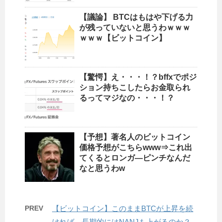
【議論】 BTCはもはや下げる力
が残っていないと思うわｗｗｗ
ｗｗｗ【ビットコイン】
【驚愕】え・・・！？bffxでポジ
ション持ちこしたらお金取られ
るってマジなの・・・！？
【予想】著名人のビットコイン
価格予想がこちらwww⇒これ出
てくるとロンガ―ピンチなんだ
なと思うわw
PREV
【ビットコイン】このままBTCが上昇を続
ければ、長期的にはNANJも上がるのか？