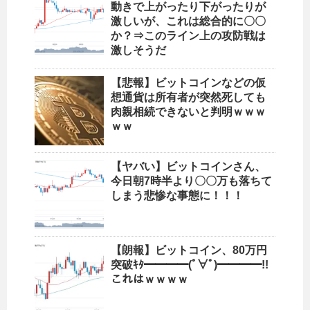
動きで上がったり下がったりが
激しいが、これは総合的に〇〇
か？⇒このライン上の攻防戦は
激しそうだ
【悲報】ビットコインなどの仮
想通貨は所有者が突然死しても
肉親相続できないと判明ｗｗｗ
ｗｗ
【ヤバい】ビットコインさん、
今日朝7時半より〇〇万も落ちて
しまう悲惨な事態に！！！
【朗報】ビットコイン、80万円
突破ｷﾀ━━━━(ﾟ∀ﾟ)━━━━!!
これはｗｗｗｗ