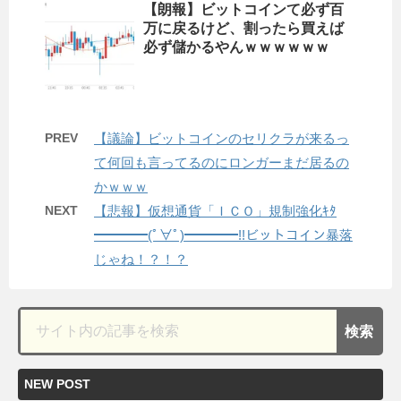
【朗報】ビットコインて必ず百
万に戻るけど、割ったら買えば
必ず儲かるやんｗｗｗｗｗｗ
PREV
【議論】ビットコインのセリクラが来るっ
て何回も言ってるのにロンガーまだ居るの
かｗｗｗ
NEXT
【悲報】仮想通貨「ＩＣＯ」規制強化ｷﾀ
━━━━(ﾟ∀ﾟ)━━━━!!ビットコイン暴落
じゃね！？！？
NEW POST