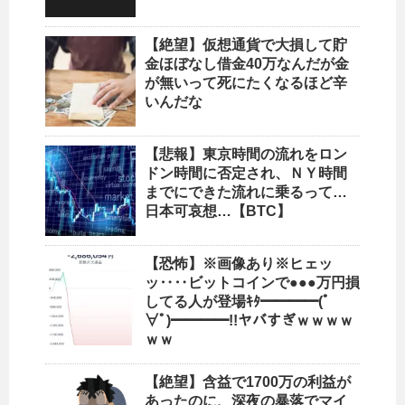
【絶望】仮想通貨で大損して貯
金ほぼなし借金40万なんだが金
が無いって死にたくなるほど辛
いんだな
【悲報】東京時間の流れをロン
ドン時間に否定され、ＮＹ時間
までにできた流れに乗るって…
日本可哀想…【BTC】
【恐怖】※画像あり※ヒェッ
ッ‥‥ビットコインで●●●万円損
してる人が登場ｷﾀ━━━━(ﾟ
∀ﾟ)━━━━!!ヤバすぎｗｗｗｗ
ｗｗ
【絶望】含益で1700万の利益が
あったのに、深夜の暴落でマイ