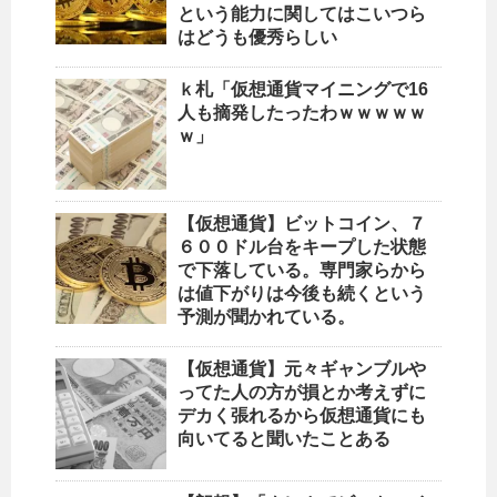
という能力に関してはこいつら
はどうも優秀らしい
ｋ札「仮想通貨マイニングで16
人も摘発したったわｗｗｗｗｗ
ｗ」
【仮想通貨】ビットコイン、７
６００ドル台をキープした状態
で下落している。専門家らから
は値下がりは今後も続くという
予測が聞かれている。
【仮想通貨】元々ギャンブルや
ってた人の方が損とか考えずに
デカく張れるから仮想通貨にも
向いてると聞いたことある