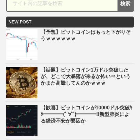
NEW POST
【予想】ビットコインはもっと下がりそ
うｗｗｗｗｗｗ
【話題】ビットコイン1万ドル突破した
が、どこで大暴落が来るか怖い⇒という
かまた高騰してんのかｗｗｗ
【歓喜】ビットコインが10000ドル突破ｷ
ﾀ━━━━(ﾟ∀ﾟ)━━━━!!新型肺炎によ
る経済不安が要因か