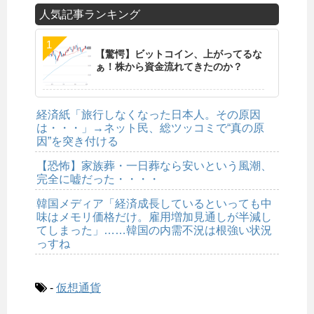
人気記事ランキング
【驚愕】ビットコイン、上がってるな
ぁ！株から資金流れてきたのか？
経済紙「旅行しなくなった日本人。その原因
は・・・」→ネット民、総ツッコミで“真の原
因”を突き付ける
【恐怖】家族葬・一日葬なら安いという風潮、
完全に嘘だった・・・・
韓国メディア「経済成長しているといっても中
味はメモリ価格だけ。雇用増加見通しが半減し
てしまった」……韓国の内需不況は根強い状況
っすね
-
仮想通貨