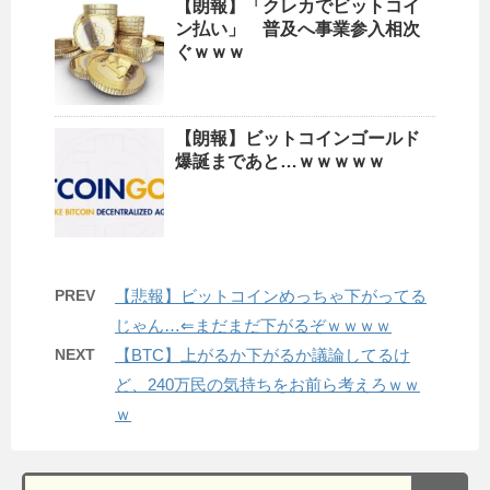
【朗報】「クレカでビットコイ
ン払い」 普及へ事業参入相次
ぐｗｗｗ
【朗報】ビットコインゴールド
爆誕まであと…ｗｗｗｗｗ
PREV
【悲報】ビットコインめっちゃ下がってる
じゃん…⇐まだまだ下がるぞｗｗｗｗ
NEXT
【BTC】上がるか下がるか議論してるけ
ど、240万民の気持ちをお前ら考えろｗｗ
ｗ