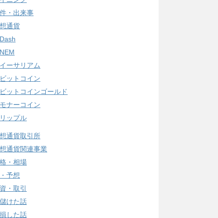
件・出来事
想通貨
Dash
NEM
イーサリアム
ビットコイン
ビットコインゴールド
モナーコイン
リップル
想通貨取引所
想通貨関連事業
格・相場
・予想
資・取引
儲けた話
損した話