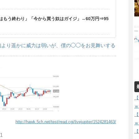
はもう終わり」「今から買う奴はガイジ」→60万円⇒95
砲より遥かに威力は弱いが、僕の◯◯をお見舞いする
【
ｗ
【
http://hawk.5ch.net/test/read.cgi/livejupiter/1524281463/
ｗ
【
01