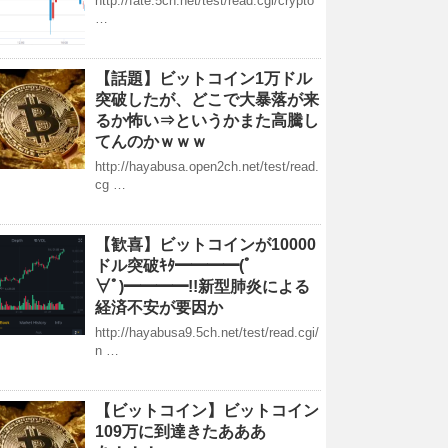
http://fate.5ch.net/test/read.cgi/crypto
…
【話題】ビットコイン1万ドル
突破したが、どこで大暴落が来
るか怖い⇒というかまた高騰し
てんのかｗｗｗ
http://hayabusa.open2ch.net/test/read.
cg …
【歓喜】ビットコインが10000
ドル突破ｷﾀ━━━━(ﾟ
∀ﾟ)━━━━!!新型肺炎による
経済不安が要因か
http://hayabusa9.5ch.net/test/read.cgi/
n …
【ビットコイン】ビットコイン
109万に到達きたあああ