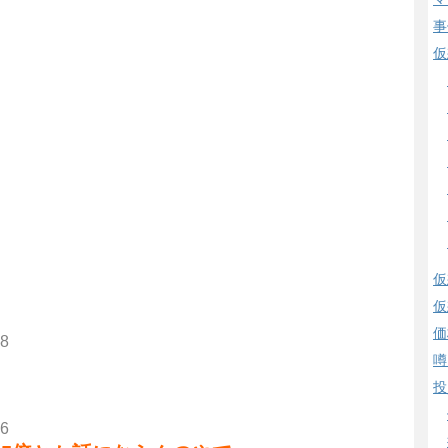
事
仮
仮
仮
価
88
噂
投
46