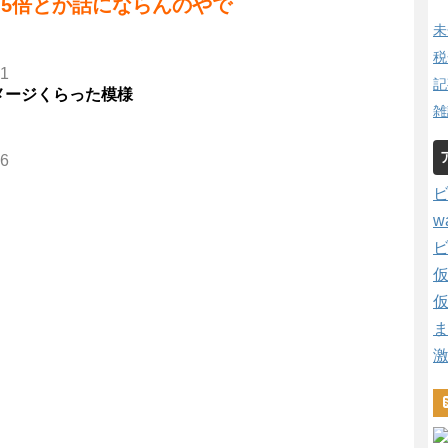
.5倍とか話にならんのやで
未
税
41
記
メージくらった模様
雑
86
w