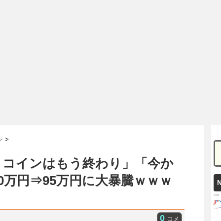
ン
>
トコインはもう終わり」「今か
0万円⇒95万円に大暴騰ｗｗｗ
0
コメ