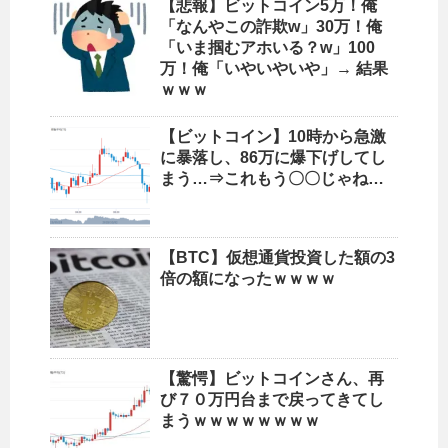
【悲報】ビットコイン5万！俺
「なんやこの詐欺w」30万！俺
「いま掴むアホいる？w」100
万！俺「いやいやいや」→ 結果
ｗｗｗ
【ビットコイン】10時から急激
に暴落し、86万に爆下げしてし
まう…⇒これもう〇〇じゃね…
【BTC】仮想通貨投資した額の3
倍の額になったｗｗｗｗ
【驚愕】ビットコインさん、再
び７０万円台まで戻ってきてし
まうｗｗｗｗｗｗｗｗ