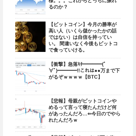
様。。。これからどっちに振れ
るのか？
【ビットコイン】今月の勝率が
高い人（いくら儲かったかの話
ではない）は自信を持ってい
い。 間違いなく今後もビットコ
で食っていける。
【衝撃】急落ｷﾀ━━━━(ﾟ
∀ﾟ)━━━━!!これは●●万まで下
がるぞｗｗｗｗ【BTC】
【悲報】母親がビットコインや
めるって言って寝たんだけど何
があったんだろ…⇐今日のでやら
れたんだろｗ