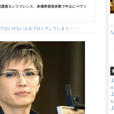
仮想通貨カンファレンス、来場希望者多数で中止に⇒ウソ
してはいけない人をブロックしてしまう・・・
【
ｗ
【
ｗ
【