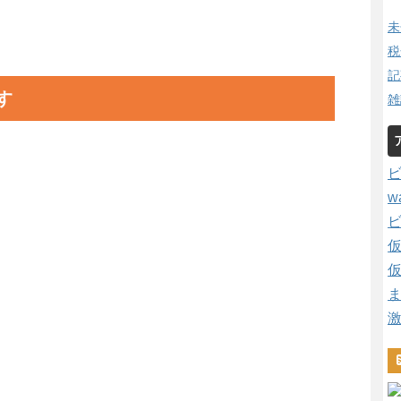
未
税
記
す
雑
w