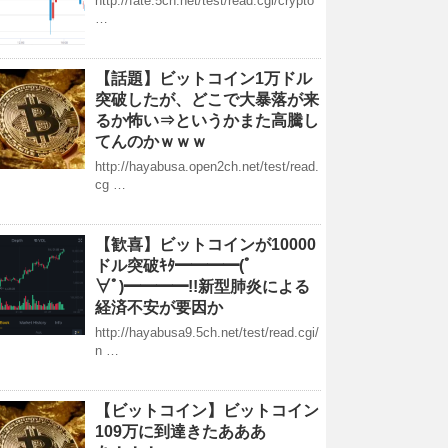
http://fate.5ch.net/test/read.cgi/crypto
…
【話題】ビットコイン1万ドル
突破したが、どこで大暴落が来
るか怖い⇒というかまた高騰し
てんのかｗｗｗ
http://hayabusa.open2ch.net/test/read.
cg …
【歓喜】ビットコインが10000
ドル突破ｷﾀ━━━━(ﾟ
∀ﾟ)━━━━!!新型肺炎による
経済不安が要因か
http://hayabusa9.5ch.net/test/read.cgi/
n …
【ビットコイン】ビットコイン
109万に到達きたあああ