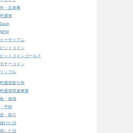
件・出来事
想通貨
Dash
NEM
イーサリアム
ビットコイン
ビットコインゴールド
モナーコイン
リップル
想通貨取引所
想通貨関連事業
格・相場
・予想
資・取引
儲けた話
損した話