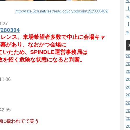
ｗ
【
http://fate.5ch.net/test/read.cgi/cryptocoin/1525000409/
ｗ
4.27
【
s/280304
ｗ
ァレンス、来場希望者多数で中止に
会場キャ
応募があり、なおかつ会場に
いたため、SPINDLE運営事務局は
2
故を招く危険な状態になると判断。
2
2
2
11.06
2
2
2
42.55
2
2
列に扱われてて笑う
2