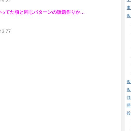
29.22
事
やってた頃と同じパターンの話題作りか…
仮
43.77
仮
仮
価
噂
投