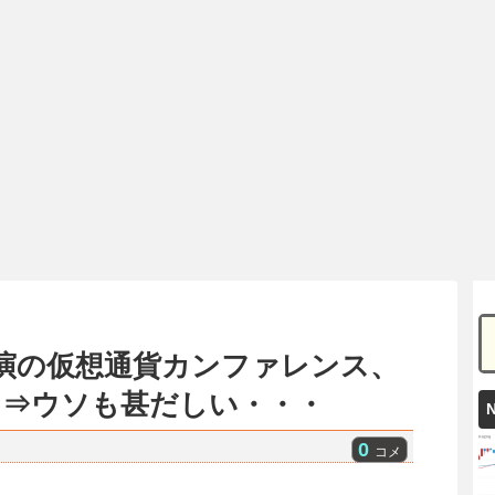
出演の仮想通貨カンファレンス、
に⇒ウソも甚だしい・・・
0
コメ