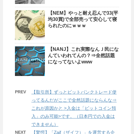
【NEM】やっと耐え忍んで33(平
均30買)で全部売って安心して寝
られたのにｗｗｗ
【NANJ】これ実際なんＪ民にな
んていわれてんの？⇒全然話題
になってないよwww
PREV
【取引所】ずっとビットバンクトレード使
ってるんだがここで全然話題にならんな⇒
これが原因かと >入金は「ビットコイン預
入」のみ可能>です。（日本円での入金は
できません）
NEXT
【驚愕】「Zaif（ザイフ）」を運営する企