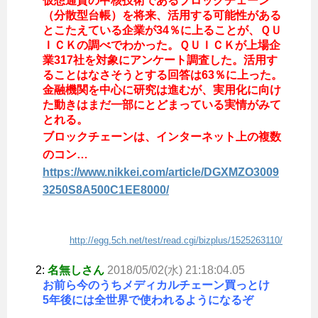
仮想通貨の中核技術であるブロックチェーン
（分散型台帳）を将来、活用する可能性がある
とこたえている企業が34％に上ることが、ＱＵ
ＩＣＫの調べでわかった。ＱＵＩＣＫが上場企
業317社を対象にアンケート調査した。活用す
ることはなさそうとする回答は63％に上った。
金融機関を中心に研究は進むが、実用化に向け
た動きはまだ一部にとどまっている実情がみて
とれる。
ブロックチェーンは、インターネット上の複数
のコン…
https://www.nikkei.com/article/DGXMZO3009
3250S8A500C1EE8000/
http://egg.5ch.net/test/read.cgi/bizplus/1525263110/
2:
名無しさん
2018/05/02(水) 21:18:04.05
お前ら今のうちメディカルチェーン買っとけ
5年後には全世界で使われるようになるぞ